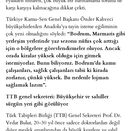
eylülden itibaren, çok büyük bir barınamama sorunu ile
karşı karşıya kalınacağına dikkat çekti.
Türkiye Kamu-Sen Genel Başkanı Önder Kahveci
büyükşehirlerden Anadolu’ya tayin isteme eğiliminin
çok yeni olmadığını söyledi:
“Bodrum, Marmaris gibi
yerleşim yerlerinde yaz sezonu nüfus çok arttığı
için o bölgelere görevlendirmeler oluyor. Ancak
orada kiralar yüksek olduğu için gitmek
istemiyorlar. Bunu biliyoruz. Bodrum’da kamu
çalışanları, sağlık çalışanları tabii ki kirada
zorlanır, çünkü yüksek. Bu nedenle lojman
sağlamak lazım”.
TTB genel sekreteri: Büyükşehir ve sahiller
sürgün yeri gibi görülüyor
Türk Tabipleri Birliği (TTB) Genel Sekreteri Prof. Dr.
Vedat Bulut, 20-30 yıl önce sadece doktorlardan değil
diğer meslek gruplarından da büyük kentlere ve sahil