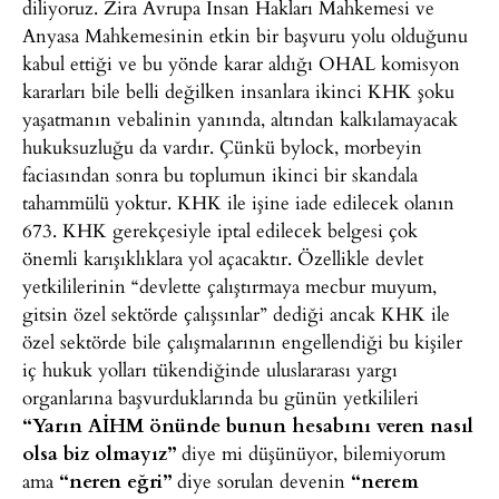
diliyoruz. Zira Avrupa İnsan Hakları Mahkemesi ve
Anyasa Mahkemesinin etkin bir başvuru yolu olduğunu
kabul ettiği ve bu yönde karar aldığı OHAL komisyon
kararları bile belli değilken insanlara ikinci KHK şoku
yaşatmanın vebalinin yanında, altından kalkılamayacak
hukuksuzluğu da vardır. Çünkü bylock, morbeyin
faciasından sonra bu toplumun ikinci bir skandala
tahammülü yoktur. KHK ile işine iade edilecek olanın
673. KHK gerekçesiyle iptal edilecek belgesi çok
önemli karışıklıklara yol açacaktır. Özellikle devlet
yetkililerinin “devlette çalıştırmaya mecbur muyum,
gitsin özel sektörde çalışsınlar” dediği ancak KHK ile
özel sektörde bile çalışmalarının engellendiği bu kişiler
iç hukuk yolları tükendiğinde uluslararası yargı
organlarına başvurduklarında bu günün yetkilileri
“Yarın AİHM önünde bunun hesabını veren nasıl
olsa biz olmayız”
diye mi düşünüyor, bilemiyorum
ama
“neren eğri”
diye sorulan devenin
“nerem