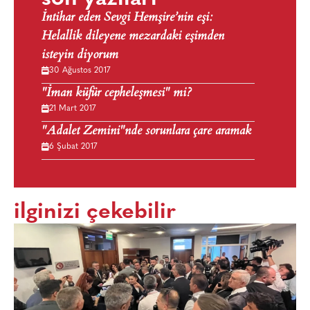
İntihar eden Sevgi Hemşire’nin eşi:
Helallik dileyene mezardaki eşimden
isteyin diyorum
30 Ağustos 2017
"İman küfür cepheleşmesi" mi?
21 Mart 2017
"Adalet Zemini"nde sorunlara çare aramak
6 Şubat 2017
ilginizi çekebilir