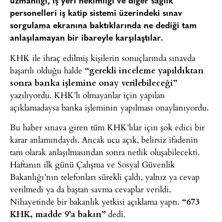
uzmanlığı, iş yeri hekimliği ve diğer sağlık
personelleri iş katip sistemi üzerindeki sınav
sorgulama ekranına baktıklarında ne dediği tam
anlaşılamayan bir ibareyle karşılaştılar.
KHK ile ihraç edilmiş kişilerin sonuçlarında sınavda
başarılı olduğu halde
“gerekli inceleme yapıldıktan
sonra banka işlemine onay verilebileceği”
yazılıyordu. KHK’lı olmayanlar için yapılan
açıklamadaysa banka işleminin yapılması onaylanıyordu.
Bu haber sınava giren tüm KHK’lılar için şok edici bir
karar anlamındaydı. Ancak ucu açık, belirsiz ifadenin
tam olarak anlaşılmasından sonra netlik oluşabilecekti.
Haftanın ilk günü Çalışma ve Sosyal Güvenlik
Bakanlığı’nın telefonları sürekli çaldı, yalnız ya cevap
verilmedi ya da baştan savma cevaplar verildi.
Nihayetinde bir bakanlık yetkisi açıklama yaptı.
“673
KHK, madde 9’a bakın”
dedi.