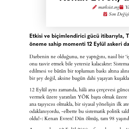
marksist.org
Ya
Son Değişi
Etkisi ve biçimlendirici gücü itibarıyla, 
öneme sahip momenti 12 Eylül askeri da
Darbenin ne olduğunu, ne yaptığını, nasıl bir ‘iş
onu tasvir etmek bile yetersiz kalacaktır: Sistem
edilmesi ve bütün bir toplumun baskı altına alın
bir şey değil, aksine bugün dahi yaşayan kuşakla
12 Eylül aynı zamanda, hâlâ ana çerçevesi güncel 
vermek üzere yaratılan YÖK başta olmak üzere ü
ana taşıyıcısı olmakla, bir siyasal yönelişin ilk 
odaklanıyordu, -elbette bu sistematik politik sal
oldu!-: Kenan Evren! Dün ölmüş, tam 98 yaşınd