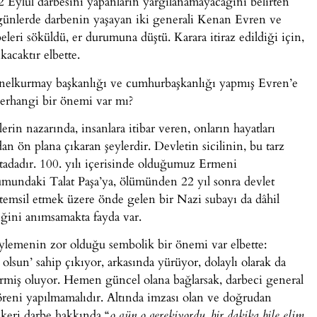
Eylül darbesini yapanların yargılanamayacağını belirten
günlerde darbenin yaşayan iki generali Kenan Evren ve
eri söküldü, er durumuna düştü. Karara itiraz edildiği için,
kacaktır elbette.
nelkurmay başkanlığı ve cumhurbaşkanlığı yapmış Evren’e
erhangi bir önemi var mı?
lerin nazarında, insanlara itibar veren, onların hayatları
an ön plana çıkaran şeylerdir. Devletin sicilinin, bu tarz
tadadır. 100. yılı içerisinde olduğumuz Ermeni
umundaki Talat Paşa’ya, ölümünden 22 yıl sonra devlet
’i temsil etmek üzere önde gelen bir Nazi subayı da dâhil
iğini anımsamakta fayda var.
ylemenin zor olduğu sembolik bir önemi var elbette:
 olsun’ sahip çıkıyor, arkasında yürüyor, dolaylı olarak da
irmiş oluyor. Hemen güncel olana bağlarsak, darbeci general
öreni yapılmamalıdır. Altında imzası olan ve doğrudan
keri darbe hakkında “
o gün o gerekiyordu, bir dakika bile elim