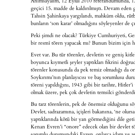
Anımsayalım, 12 Eylül 2010 referandumunda, 12 
geçici 15. madde de kaldırılmıştı. Devam eden 
Tahsin Şahinkaya yargılandı, mahkûm oldu, rütbel
bunların ‘son karar’ olmadığını söyleyenler de çı
Peki şimdi ne olacak? Türkiye Cumhuriyeti, Ge
bir resmî tören yapacak mı? Bunun bizim için h
Evet var. Bu tür törenler, devletin ve geniş kitle
boyunca kıymetli şeyler yaptıkları fikrini doğrud
törenler konusunda da pek temiz olmadığı da or
Soykırımı’nın planlayıcısı ve baş sorumlusu dur
töreni yapıldığını, 1943 gibi bir tarihte, Hitler
olmak üzere, pek çok devletin temsilci gönderd
Bu tarz törenlerin, pek de önemsiz olduğunu sö
Devlet, sadrazamına, içişleri bakanına, ‘ne olursa
yaptıklarında kötü bir yan görmediğini dile get
Kenan Evren’i “onore” edecek olan bir devlet t
sorumlu durumundaki Evren, onlarca idam ve as