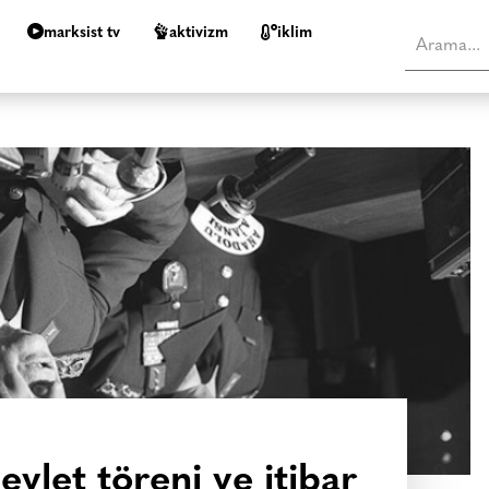
marksist tv
aktivizm
i̇klim
vlet töreni ve itibar