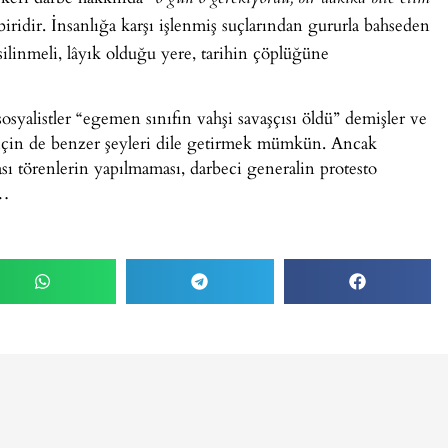
iridir. İnsanlığa karşı işlenmiş suçlarından gururla bahseden
silinmeli, lâyık olduğu yere, tarihin çöplüğüne
osyalistler “egemen sınıfın vahşi savaşçısı öldü” demişler ve
 için de benzer şeyleri dile getirmek mümkün. Ancak
ası törenlerin yapılmaması, darbeci generalin protesto
r…