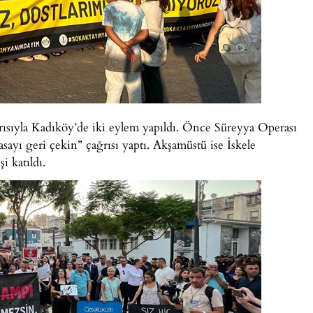
rısıyla Kadıköy’de iki eylem yapıldı. Önce Süreyya Operası
ayı geri çekin” çağrısı yaptı. Akşamüstü ise İskele
i katıldı.