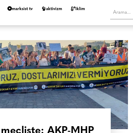
marksist tv
aktivizm
i̇klim
ı mecliste: AKP-MHP