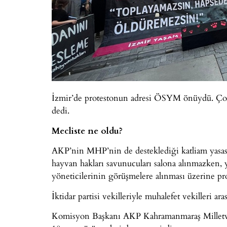
İzmir’de protestonun adresi ÖSYM önüydü. Çok 
dedi.
Mecliste ne oldu?
AKP’nin MHP’nin de desteklediği katliam yasası
hayvan hakları savunucuları salona alınmazken, 
yöneticilerinin görüşmelere alınması üzerine pro
İktidar partisi vekilleriyle muhalefet vekilleri ar
Komisyon Başkanı AKP Kahramanmaraş Milletveki