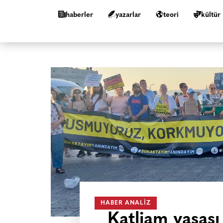
haberler
yazarlar
teori
kültür
HABER ANALIZ
Katliam yasas