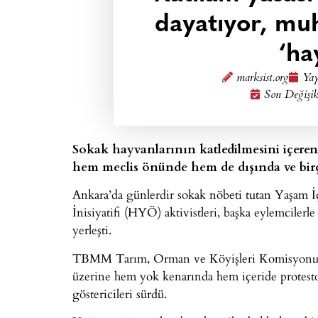
dayatıyor, muh
‘ha
marksist.org
Yay
Son Değişik
Sokak hayvanlarının katledilmesini içeren
hem meclis önünde hem de dışında ve birço
Ankara’da günlerdir sokak nöbeti tutan Yaşam İ
İnisiyatifi (HYÖ) aktivistleri, başka eylemciler
yerleşti.
TBMM Tarım, Orman ve Köyişleri Komisyonu başl
üzerine hem yok kenarında hem içeride protestol
göstericileri sürdü.