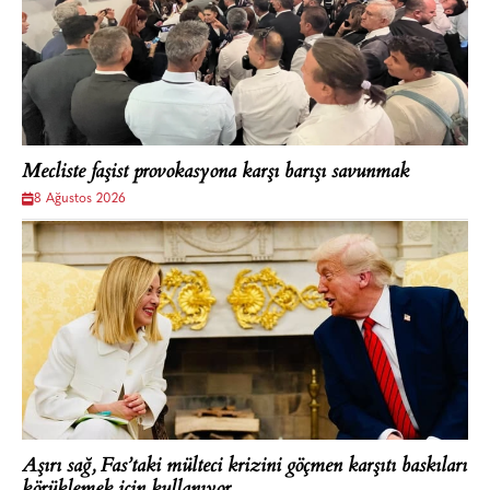
Mecliste faşist provokasyona karşı barışı savunmak
8 Ağustos 2026
Aşırı sağ, Fas’taki mülteci krizini göçmen karşıtı baskıları