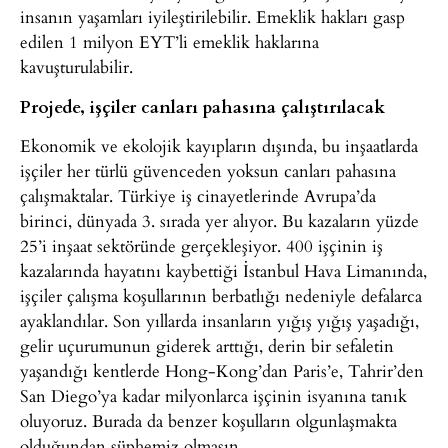
insanın yaşamları iyileştirilebilir. Emeklik hakları gasp
edilen 1 milyon EYT’li emeklik haklarına
kavuşturulabilir.
Projede, işçiler canları pahasına çalıştırılacak
Ekonomik ve ekolojik kayıpların dışında, bu inşaatlarda
işçiler her türlü güvenceden yoksun canları pahasına
çalışmaktalar. Türkiye iş cinayetlerinde Avrupa’da
birinci, dünyada 3. sırada yer alıyor. Bu kazaların yüzde
25’i inşaat sektöründe gerçekleşiyor. 400 işçinin iş
kazalarında hayatını kaybettiği İstanbul Hava Limanında,
işçiler çalışma koşullarının berbatlığı nedeniyle defalarca
ayaklandılar. Son yıllarda insanların yığış yığış yaşadığı,
gelir uçurumunun giderek arttığı, derin bir sefaletin
yaşandığı kentlerde Hong-Kong’dan Paris’e, Tahrir’den
San Diego’ya kadar milyonlarca işçinin isyanına tanık
oluyoruz. Burada da benzer koşulların olgunlaşmakta
olduğundan şüphemiz olmasın.