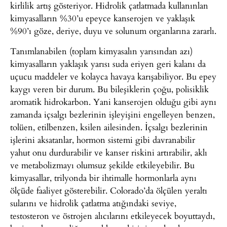
kirlilik artış gösteriyor. Hidrolik çatlatmada kullanınlan
kimyasalların %30’u epeyce kanserojen ve yaklaşık
%90’ı göze, deriye, duyu ve solunum organlarına zararlı.
Tanımlanabilen (toplam kimyasalın yarısından azı)
kimyasalların yaklaşık yarısı suda eriyen geri kalanı da
uçucu maddeler ve kolayca havaya karışabiliyor. Bu epey
kaygı veren bir durum. Bu bileşiklerin çoğu, polisiklik
aromatik hidrokarbon. Yani kanserojen olduğu gibi aynı
zamanda içsalgı bezlerinin işleyişini engelleyen benzen,
tolüen, etilbenzen, ksilen ailesinden. İçsalgı bezlerinin
işlerini aksatanlar, hormon sistemi gibi davranabilir
yahut onu durdurabilir ve kanser riskini artırabilir, aklı
ve metabolizmayı olumsuz şekilde etkileyebilir. Bu
kimyasallar, trilyonda bir ihtimalle hormonlarla aynı
ölçüde faaliyet gösterebilir. Colorado’da ölçülen yeraltı
sularını ve hidrolik çatlatma atığındaki seviye,
testosteron ve östrojen alıcılarını etkileyecek boyuttaydı,