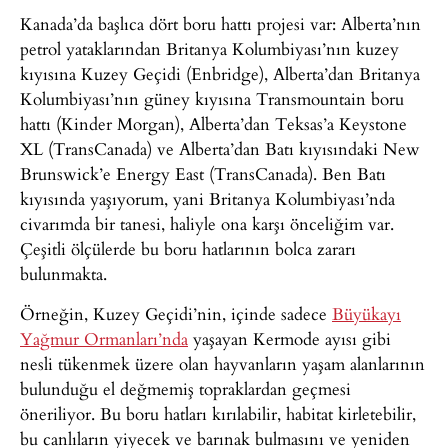
Kanada’da başlıca dört boru hattı projesi var: Alberta’nın
petrol yataklarından Britanya Kolumbiyası’nın kuzey
kıyısına Kuzey Geçidi (Enbridge), Alberta’dan Britanya
Kolumbiyası’nın güney kıyısına Transmountain boru
hattı (Kinder Morgan), Alberta’dan Teksas’a Keystone
XL (TransCanada) ve Alberta’dan Batı kıyısındaki New
Brunswick’e Energy East (TransCanada). Ben Batı
kıyısında yaşıyorum, yani Britanya Kolumbiyası’nda
civarımda bir tanesi, haliyle ona karşı önceliğim var.
Çeşitli ölçülerde bu boru hatlarının bolca zararı
bulunmakta.
Örneğin, Kuzey Geçidi’nin, içinde sadece
Büyükayı
Yağmur Ormanları’nda
yaşayan Kermode ayısı gibi
nesli tükenmek üzere olan hayvanların yaşam alanlarının
bulunduğu el değmemiş topraklardan geçmesi
öneriliyor. Bu boru hatları kırılabilir, habitat kirletebilir,
bu canlıların yiyecek ve barınak bulmasını ve yeniden