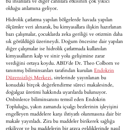
bu insanlara ve diğer canlılara etkisinin çok yıkıcı
olduğu anlamına geliyor.
Hidrolik çatlatma yapılan bölgelerde havada yapılan
ölçümler veri alınarak, bu kimyasallara ilişkin hazırlanan
bazı çalışmalar, çocuklarda zeka geriliği ve otizmin daha
sık görüldüğü üzerineydi. Doğum öncesine dair yapılan
diğer çalışmalar ise hidrolik çatlatmada kullanılan
kimyasalların kalp ve sinir yolu gelişimine zarar
verdiğini ortaya koydu. ABD’de Dr. Theo Colborn ve
tanınmış biliminsanları tarafından kurulan
Endokrin
Düzensizliği Merkezi
, sitelerinde yayınlanan bu
konudaki birçok değerlendirme süreci makalesinde,
doğalgaz üretimi hakkında uyarılarda bulunuyor.
Onbinlerce biliminsanını temsil eden Endokrin
Topluluğu, yakın zamanda içsalgı bezlerinin işleyişini
engelleyen maddelere karşı ihtiyatlı olunmasına dair bir
makale yayınladı. Zira bu maddeler birikerek sağlığa
etkiliyor ve bu maddelerin bir araya geldiklerinde nasıl