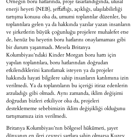
Örneğin boru hatlarında, proje tasarlandığında, ulusal
enerji heyeti (NEB), şeffaflığı, açıklığı, ulaşılabilirliği
tartışma konusu olsa da, umumi toplantılar düzenler, bu
toplantılara gelen ya da hakkında yazılar yazan insanların
ve şirketlerin büyük çoğunluğu projelere muhalefet etse
de, henüz bu heyetin boru hatlarını onaylamaması gibi
bir durum yaşanmadı. Mesela Britanya
Kolumbiyası’ndaki Kinder Morgan boru hattı için
yapılan toplantılara, boru hatlarından doğrudan
etkilendiklerini kanıtlamak isteyen ya da projeler
hakkında hayati bilgilere sahip insanların katılımına izin
verilmedi. Ya da toplantıların bu içeriği itiraz edenlerin
arzuladığı gibi olmadı. Aynı zamanda, iklim değişimi
doğrudan bizleri etkiliyor olsa da, projeleri
desteklememe sebebimizin iklim değişikliği olduğunu
tartışmamıza izin verilmedi.
Britanya Kolumbiyası’nın bölgesel hükümeti, şayet
dünyanın en ileri çevreci şartlara sahip olmazsa Kuzey