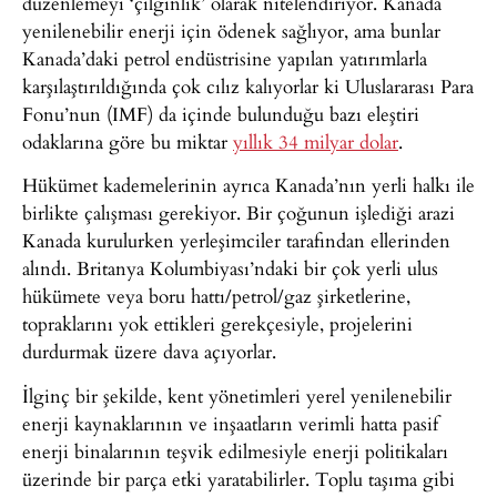
düzenlemeyi ‘çılgınlık’ olarak nitelendiriyor. Kanada
yenilenebilir enerji için ödenek sağlıyor, ama bunlar
Kanada’daki petrol endüstrisine yapılan yatırımlarla
karşılaştırıldığında çok cılız kalıyorlar ki Uluslararası Para
Fonu’nun (IMF) da içinde bulunduğu bazı eleştiri
odaklarına göre bu miktar
yıllık 34 milyar dolar
.
Hükümet kademelerinin ayrıca Kanada’nın yerli halkı ile
birlikte çalışması gerekiyor. Bir çoğunun işlediği arazi
Kanada kurulurken yerleşimciler tarafından ellerinden
alındı. Britanya Kolumbiyası’ndaki bir çok yerli ulus
hükümete veya boru hattı/petrol/gaz şirketlerine,
topraklarını yok ettikleri gerekçesiyle, projelerini
durdurmak üzere dava açıyorlar.
İlginç bir şekilde, kent yönetimleri yerel yenilenebilir
enerji kaynaklarının ve inşaatların verimli hatta pasif
enerji binalarının teşvik edilmesiyle enerji politikaları
üzerinde bir parça etki yaratabilirler. Toplu taşıma gibi