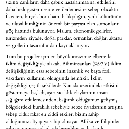
sızıntı canlıların daha çabuk hastalanmasına, etkilerini
daha hızlı göstermesine ve ilerlemesine sebep olacaktır.
İlaveten, birçok boru hattı, balıkçılığın, yerli kültürünün
ve ulusal kimliğinin önemli bir parçası olan somonların
göç hattında bulunuyor. Malum, ekonomik gelirler,
turizmden ziyade, doğal parklar, ormanlar, dağlar, akarsu
ve göllerin tasarrufundan kaynaklanıyor.
Tüm bu projeler için en büyük itirazımız elbette ki
iklim değişikliğiyle alakalı. Biliminsanları (%97’si) iklim
değişikliğinin esas sebebinin insanlık ve başta fosil
yakıtların kullanımı olduğunda hemfikir. İklim
değişikliği çeşitli şekillerde Kanada üzerindeki etkisini
göstermeye başladı, aşırı sıcaklık olaylarının insan
sağlığını etkilemesinden, bağımlı olduğumuz gelişmiş
bölgelerdeki kuraklık sebebiyle sebze fiyatlarının artışına
sebep oldu; fakat en ciddi etkiler, bizim sahip
olduğumuz altyapıya sahip olmayan Afrika ve Filipinler
gibi savunmasız alanlarda hissedilmeye başlandı.