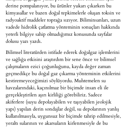
derine pompalanıyor, bu ürünler yukarı çıkarken bu
kimyasallar ve bazen doğal tepkimelerle oluşan toksin ve
radyoaktif maddeler toprağa sızıyor. Biliminsanları, uzun
vadede hidrolik çatlatma yönteminin sonuçları hakkında
yeterli bilgiye sahip olmadığımız konusunda sayfalar
dolusu yazı yazdı.
Bilimsel literatürden istifade ederek doğalgaz işlemlerini
ve sağlığa etkisini araştırdım bir sene önce ve bilimsel
çalışmaların ezici çoğunluğunu, kayda değer zaman
geçmedikçe bu doğal gaz çıkarma yönteminin etkilerini
kestiremeyeceğimizi söylüyordu. Muhtemelen su
havzalarındaki, kaçınılmaz bir biçimde insan eli ile
gerçekleştirilen aşırı kirliliği görebiliriz. Sadece
akiferlere (suyu depolayabilen ve taşıyabilen jeolojik
yapı) yapılan derin sondajlar değil, su depolarının yanlış
kullanılmasıyla, uygunsuz bir biçimde tahrip edilmesiyle,
yeraltı sularının ve akarsuların kirlenmesiyle de bu