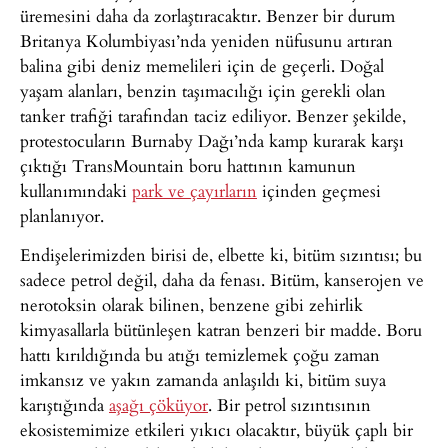
üremesini daha da zorlaştıracaktır. Benzer bir durum
Britanya Kolumbiyası’nda yeniden nüfusunu artıran
balina gibi deniz memelileri için de geçerli. Doğal
yaşam alanları, benzin taşımacılığı için gerekli olan
tanker trafiği tarafından taciz ediliyor. Benzer şekilde,
protestocuların Burnaby Dağı’nda kamp kurarak karşı
çıktığı TransMountain boru hattının kamunun
kullanımındaki
park ve çayırların
içinden geçmesi
planlanıyor.
Endişelerimizden birisi de, elbette ki, bitüm sızıntısı; bu
sadece petrol değil, daha da fenası. Bitüm, kanserojen ve
nerotoksin olarak bilinen, benzene gibi zehirlik
kimyasallarla bütünleşen katran benzeri bir madde. Boru
hattı kırıldığında bu atığı temizlemek çoğu zaman
imkansız ve yakın zamanda anlaşıldı ki, bitüm suya
karıştığında
aşağı çöküyor
. Bir petrol sızıntısının
ekosistemimize etkileri yıkıcı olacaktır, büyük çaplı bir