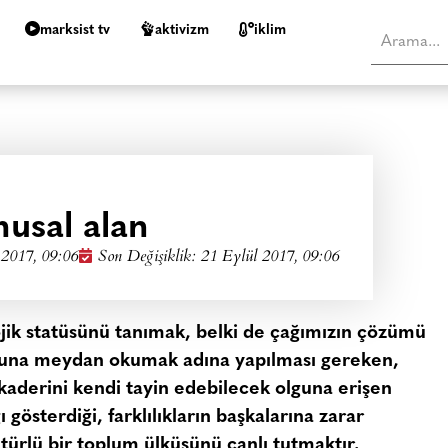
marksist tv
aktivizm
i̇klim
usal alan
 2017, 09:06
Son Değişiklik: 21 Eylül 2017, 09:06
lojik statüsünü tanımak, belki de çağımızın çözümü
oruna meydan okumak adına yapılması gereken,
i kaderini kendi tayin edebilecek olguna erişen
ı gösterdiği, farklılıkların başkalarına zarar
türlü bir toplum ülküsünü canlı tutmaktır.