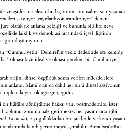
k ve eşitlik meselesi olan başörtüsü sorunsalına son yaşanan
elleri sarsılıyor, zayıflatılıyor, aşındırılıyor” denen
jure olarak ne anlama geldiği ve bununla birlikte neye
zellikle laiklik ve demokrasi arasındaki içsel ilişkinin
olacağını düşünüyorum.
lan “Cumhuriyetin” Demirel’in veciz ifadesinde ete kemiğe
isi” olması bize ideal ve olması gereken bir Cumhuriyet
arak orijini dinsel özgürlük adına verilen mücadelelere
nun anlamı, İslami olan da dahil her türlü dinsel aksiyonun
vil toplumda yeri olduğu gerçeğidir.
ni bir kültüre dönüştürme hakkı; yani postmodernite, ister
vil toplumu, zorunlu hale getirmekte; her yaşam tarzı gibi
), o çoğulluklardan biri şeklinde ve kendi yaşam
arak İslam da
lum alanında kendi yerini meşrulaştırabilir. Buna başörtüsü