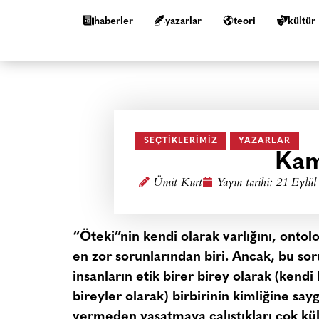
haberler
yazarlar
teori
kültür
SEÇTIKLERIMIZ
YAZARLAR
Kam
Ümit Kurt
Yayın tarihi:
21 Eylül
“Öteki”nin kendi olarak varlığını, onto
en zor sorunlarından biri. Ancak, bu s
insanların etik birer birey olarak (kend
bireyler olarak) birbirinin kimliğine sayg
vermeden yaşatmaya çalıştıkları çok kül