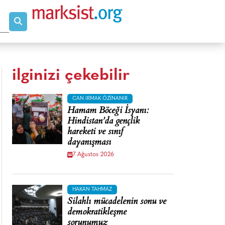
ilginizi çekebilir
CAN IRMAK ÖZINANIR
Hamam Böceği İsyanı:
Hindistan’da gençlik
hareketi ve sınıf
dayanışması
7 Ağustos 2026
HAKAN TAHMAZ
Silahlı mücadelenin sonu ve
demokratikleşme
sorunumuz