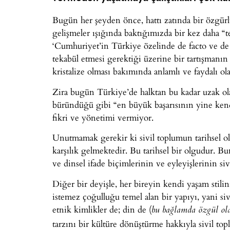
Bugün her şeyden önce, hattı zatında bir özgürlü
gelişmeler ışığında baktığımızda bir kez daha “tem
‘Cumhuriyet’in Türkiye özelinde de facto ve de 
tekabül etmesi gerektiği üzerine bir tartışmanın ö
kristalize olması bakımında anlamlı ve faydalı 
Zira bugün Türkiye’de halktan bu kadar uzak o
büründüğü gibi “en büyük başarısının yine kend
fikri ve yönetimi vermiyor.
Unutmamak gerekir ki sivil toplumun tarihsel ol
karşılık gelmektedir. Bu tarihsel bir olgudur. Bu
ve dinsel ifade biçimlerinin ve eyleyişlerinin si
Diğer bir deyişle, her bireyin kendi yaşam stili
istemez çoğulluğu temel alan bir yapıyı, yani si
etnik kimlikler de; din de (
bu bağlamda özgül ol
tarzını bir kültüre dönüştürme hakkıyla sivil top