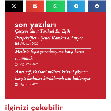
son yazıları
Çerçeve Yasa: Tarihsel Bir Eşik |
Perspektifler - Şenol Karakaş anlatıyor
8 Ağustos 2026
Mecliste faşist provokasyona karşı barışı
savunmak
8 Ağustos 2026
Aşırı sağ, Fas’taki mülteci krizini göçmen
karşıtı baskıları körüklemek için kullanıyor
8 Ağustos 2026
ilginizi çekebilir