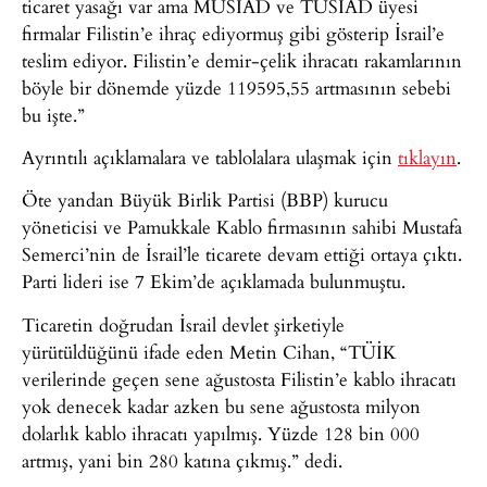
ticaret yasağı var ama MÜSİAD ve TÜSİAD üyesi
firmalar Filistin’e ihraç ediyormuş gibi gösterip İsrail’e
teslim ediyor. Filistin’e demir-çelik ihracatı rakamlarının
böyle bir dönemde yüzde 119595,55 artmasının sebebi
bu işte.”
Ayrıntılı açıklamalara ve tablolalara ulaşmak için
tıklayın
.
Öte yandan Büyük Birlik Partisi (BBP) kurucu
yöneticisi ve Pamukkale Kablo firmasının sahibi Mustafa
Semerci’nin de İsrail’le ticarete devam ettiği ortaya çıktı.
Parti lideri ise 7 Ekim’de açıklamada bulunmuştu.
Ticaretin doğrudan İsrail devlet şirketiyle
yürütüldüğünü ifade eden Metin Cihan, “TÜİK
verilerinde geçen sene ağustosta Filistin’e kablo ihracatı
yok denecek kadar azken bu sene ağustosta milyon
dolarlık kablo ihracatı yapılmış. Yüzde 128 bin 000
artmış, yani bin 280 katına çıkmış.” dedi.