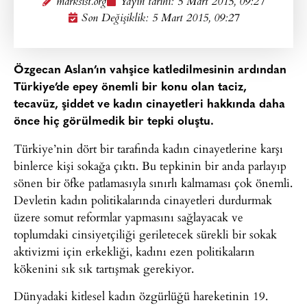
marksist.org
Yayın tarihi:
5 Mart 2015, 09:27
Son Değişiklik: 5 Mart 2015, 09:27
Özgecan Aslan’ın vahşice katledilmesinin ardından
Türkiye’de epey önemli bir konu olan taciz,
tecavüz, şiddet ve kadın cinayetleri hakkında daha
önce hiç görülmedik bir tepki oluştu.
Türkiye’nin dört bir tarafında kadın cinayetlerine karşı
binlerce kişi sokağa çıktı. Bu tepkinin bir anda parlayıp
sönen bir öfke patlamasıyla sınırlı kalmaması çok önemli.
Devletin kadın politikalarında cinayetleri durdurmak
üzere somut reformlar yapmasını sağlayacak ve
toplumdaki cinsiyetçiliği geriletecek sürekli bir sokak
aktivizmi için erkekliği, kadını ezen politikaların
kökenini sık sık tartışmak gerekiyor.
Dünyadaki kitlesel kadın özgürlüğü hareketinin 19.