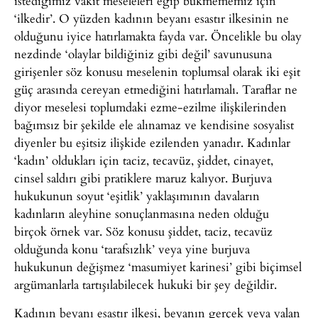
istediğimiz vakit meseleleri eğip bükmememiz için
‘ilkedir’. O yüzden kadının beyanı esastır ilkesinin ne
olduğunu iyice hatırlamakta fayda var. Öncelikle bu olay
nezdinde ‘olaylar bildiğiniz gibi değil’ savunusuna
girişenler söz konusu meselenin toplumsal olarak iki eşit
güç arasında cereyan etmediğini hatırlamalı. Taraflar ne
diyor meselesi toplumdaki ezme-ezilme ilişkilerinden
bağımsız bir şekilde ele alınamaz ve kendisine sosyalist
diyenler bu eşitsiz ilişkide ezilenden yanadır. Kadınlar
‘kadın’ oldukları için taciz, tecavüz, şiddet, cinayet,
cinsel saldırı gibi pratiklere maruz kalıyor. Burjuva
hukukunun soyut ‘eşitlik’ yaklaşımının davaların
kadınların aleyhine sonuçlanmasına neden olduğu
birçok örnek var. Söz konusu şiddet, taciz, tecavüz
olduğunda konu ‘tarafsızlık’ veya yine burjuva
hukukunun değişmez ‘masumiyet karinesi’ gibi biçimsel
argümanlarla tartışılabilecek hukuki bir şey değildir.
Kadının beyanı esastır ilkesi, beyanın gerçek veya yalan