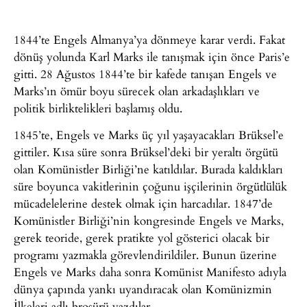
1844’te Engels Almanya’ya dönmeye karar verdi. Fakat
dönüş yolunda Karl Marks ile tanışmak için önce Paris’e
gitti. 28 Ağustos 1844’te bir kafede tanışan Engels ve
Marks’ın ömür boyu sürecek olan arkadaşlıkları ve
politik birliktelikleri başlamış oldu.
1845’te, Engels ve Marks üç yıl yaşayacakları Brüksel’e
gittiler. Kısa süre sonra Brüksel’deki bir yeraltı örgütü
olan Komünistler Birliği’ne katıldılar. Burada kaldıkları
süre boyunca vakitlerinin çoğunu işçilerinin örgütlülük
mücadelelerine destek olmak için harcadılar. 1847’de
Komünistler Birliği’nin kongresinde Engels ve Marks,
gerek teoride, gerek pratikte yol gösterici olacak bir
programı yazmakla görevlendirildiler. Bunun üzerine
Engels ve Marks daha sonra Komünist Manifesto adıyla
dünya çapında yankı uyandıracak olan Komünizmin
İlkeleri adlı broşürü yazdılar.