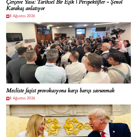
Çerçeve Yasa: Tarihsel Bir Eşik | Perspektifler - Şenol
Karakaş anlatıyor
8 Ağustos 2026
Mecliste faşist provokasyona karşı barışı savunmak
8 Ağustos 2026