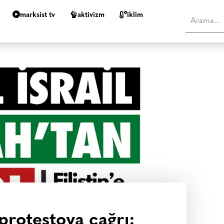
marksist tv
aktivizm
i̇klim
 protestoya çağrı: