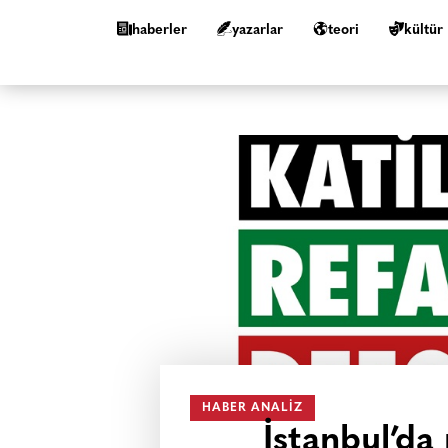
haberler
yazarlar
teori
kültür
HABER ANALIZ
İstanbul’da