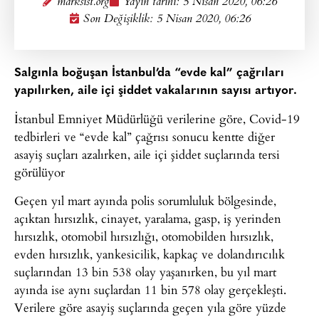
marksist.org
Yayın tarihi:
5 Nisan 2020, 06:26
Son Değişiklik: 5 Nisan 2020, 06:26
Salgınla boğuşan İstanbul’da “evde kal” çağrıları
yapılırken, aile içi şiddet vakalarının sayısı artıyor.
İstanbul Emniyet Müdürlüğü verilerine göre, Covid-19
tedbirleri ve “evde kal” çağrısı sonucu kentte diğer
asayiş suçları azalırken, aile içi şiddet suçlarında tersi
görülüyor
Geçen yıl mart ayında polis sorumluluk bölgesinde,
açıktan hırsızlık, cinayet, yaralama, gasp, iş yerinden
hırsızlık, otomobil hırsızlığı, otomobilden hırsızlık,
evden hırsızlık, yankesicilik, kapkaç ve dolandırıcılık
suçlarından 13 bin 538 olay yaşanırken, bu yıl mart
ayında ise aynı suçlardan 11 bin 578 olay gerçekleşti.
Verilere göre asayiş suçlarında geçen yıla göre yüzde