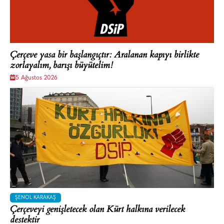
Çerçeve yasa bir başlangıçtır: Aralanan kapıyı birlikte
zorlayalım, barışı büyütelim!
5 Ağustos 2026
ŞENOL KARAKAŞ
Çerçeveyi genişletecek olan Kürt halkına verilecek
destektir