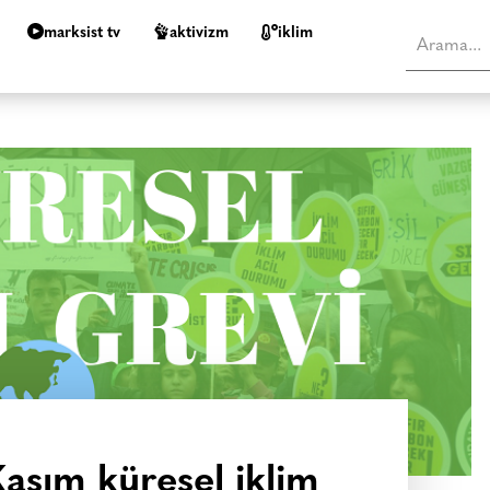
marksist tv
aktivizm
i̇klim
Kasım küresel iklim