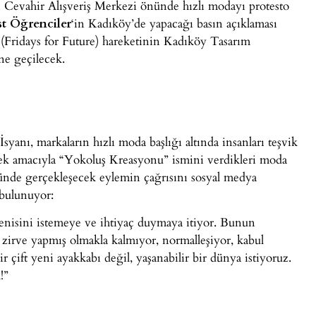
li Cevahir Alışveriş Merkezi önünde hızlı modayı protesto
st Öğrenciler
‘in Kadıköy’de yapacağı basın açıklaması
(Fridays for Future) hareketinin Kadıköy Tasarım
ne geçilecek.
anı, markaların hızlı moda başlığı altında insanları teşvik
mek amacıyla “Yokoluş Kreasyonu” ismini verdikleri moda
nünde gerçekleşecek eylemin çağrısını sosyal medya
 bulunuyor:
a yenisini istemeye ve ihtiyaç duymaya itiyor. Bunun
zirve yapmış olmakla kalmıyor, normalleşiyor, kabul
r çift yeni ayakkabı değil, yaşanabilir bir dünya istiyoruz.
!”