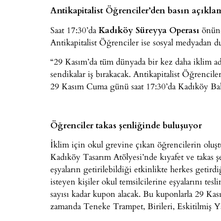
Antikapitalist Öğrenciler’den basın açıkla
Saat 17:30’da
Kadıköy Süreyya Operası
önünd
Antikapitalist Öğrenciler ise sosyal medyadan 
“29 Kasım’da tüm dünyada bir kez daha iklim adal
sendikalar iş bırakacak. Antikapitalist Öğrencile
29 Kasım Cuma günü saat 17:30’da Kadıköy Bah
Öğrenciler takas şenliğinde buluşuyor
İklim için okul grevine çıkan öğrencilerin oluş
Kadıköy Tasarım Atölyesi’nde kıyafet ve takas ş
eşyaların getirilebildiği etkinlikte herkes getir
isteyen kişiler okul temsilcilerine eşyalarını te
sayısı kadar kupon alacak. Bu kuponlarla 29 Kası
zamanda Teneke Trampet, Birileri, Eskitilmiş Ya