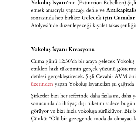
Yokoluş İsyanı
‘nın (Extinction Rebellion) Şiş
etmek amacıyla yapacağı defile ve
Antikapitali
sonrasında hep birlikte
Gelecek için Cumalar
Atölyesi’nde düzenleyeceği kıyafet takas şenliği
Yokoluş İsyanı Kreasyonu
Cuma günü 12:30’da bir araya gelecek Yokoluş İsy
ettikleri hızlı tüketimin gerçek yüzünü göster
defilesi gerçekleştirecek. Şişli Cevahir AVM ö
üzerinden
yapan Yokoluş İsyancıları şu çağrıda
Şirketler bizi her seferinde daha fazlasını, dah
sonucunda da ihtiyaç dışı tüketim sadece bugün 
görüyor ve bizi hızla yokoluşa sürüklüyor. Biz bi
Çünkü: “Ölü bir gezegende moda da olmayacak