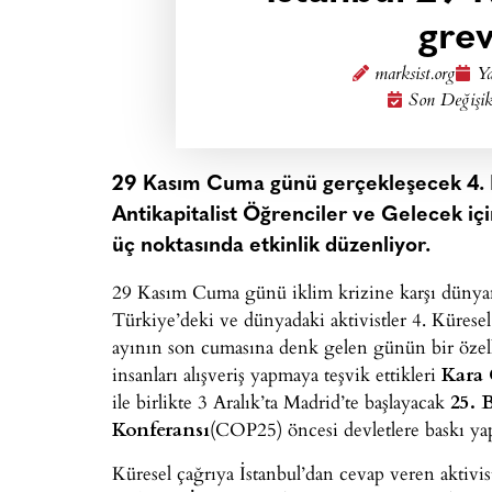
grev
marksist.org
Ya
Son Değişik
29 Kasım Cuma günü gerçekleşecek 4. K
Antikapitalist Öğrenciler ve Gelecek iç
üç noktasında etkinlik düzenliyor.
29 Kasım Cuma günü iklim krizine karşı dünyanı
Türkiye’deki ve dünyadaki aktivistler 4. Kürese
ayının son cumasına denk gelen günün bir özell
insanları alışveriş yapmaya teşvik ettikleri
Kara
ile birlikte 3 Aralık’ta Madrid’te başlayacak
25. 
Konferansı
(COP25) öncesi devletlere baskı ya
Küresel çağrıya İstanbul’dan cevap veren aktivis