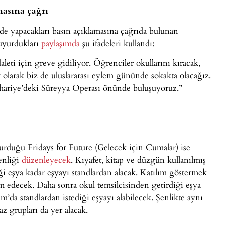
masına çağrı
e yapacakları basın açıklamasına çağrıda bulunan
duyurdukları
paylaşımda
şu ifadeleri kullandı:
eti için greve gidiliyor. Öğrenciler okullarını kıracak,
r olarak biz de uluslararası eylem gününde sokakta olacağız.
ariye’deki Süreyya Operası önünde buluşuyoruz.”
turduğu Fridays for Future (Gelecek için Cumalar) ise
enliği
düzenleyecek
. Kıyafet, kitap ve düzgün kullanılmış
diği eşya kadar eşyayı standlardan alacak. Katılım göstermek
slim edecek. Daha sonra okul temsilcisinden getirdiği eşya
m’da standlardan istediği eşyayı alabilecek. Şenlikte aynı
z grupları da yer alacak.