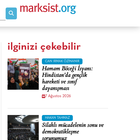
ilginizi çekebilir
CAN IRMAK ÖZINANIR
Hamam Böceği İsyanı:
Hindistan’da gençlik
hareketi ve sınıf
dayanışması
7 Ağustos 2026
HAKAN TAHMAZ
Silahlı mücadelenin sonu ve
demokratikleşme
sorunumuz