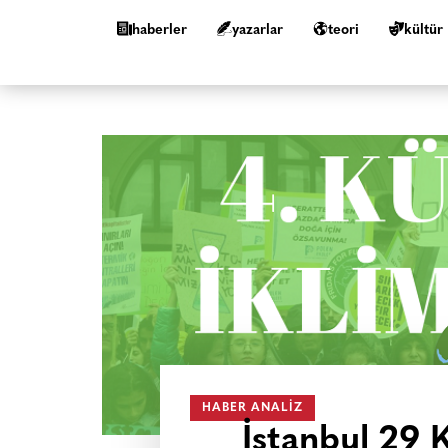
haberler
yazarlar
teori
kültür
HABER ANALIZ
İstanbul 29 