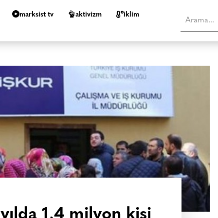
marksist tv
aktivizm
i̇klim
r yılda 1,4 milyon kişi