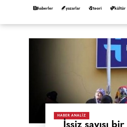
haberler
yazarlar
teori
kültür
HABER ANALIZ
İşsiz sayısı bi