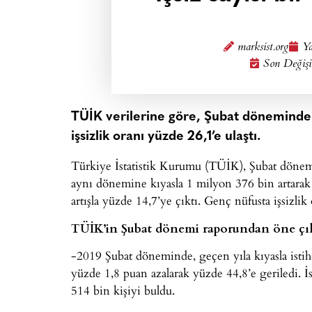
marksist.org
Ya
Son Değişi
TÜİK verilerine göre, Şubat döneminde i
işsizlik oranı yüzde 26,1’e ulaştı.
Türkiye İstatistik Kurumu (TÜİK), Şubat dönemi iş
aynı dönemine kıyasla 1 milyon 376 bin artarak 
artışla yüzde 14,7’ye çıktı. Genç nüfusta işsizlik
TÜİK’in Şubat dönemi raporundan öne çıkan 
-2019 Şubat döneminde, geçen yıla kıyasla istih
yüzde 1,8 puan azalarak yüzde 44,8’e geriledi. İ
514 bin kişiyi buldu.