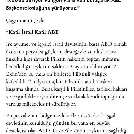
17.00’de Sarıyer Poligon Parkı’nda buluşarak ABD
Başkonsolosluğuna yürüyoruz.”
Çağrı metni şöyle:
“Katil İsrail Katil ABD
Irk ayrımcı ve işgalci İsrail devletinin, başta ABD olmak
üzere emperyalist güçlerin desteğiyle ve uluslararası
hukuku hiçe sayarak Filistin halkının toptan imhasını
hedeflediği soykırım saldırısı 9. ayını dolduruyor. 7
Ekim’den bu yana on binlerce Filistinli vahşice
katledildi; 2 milyonu aşkın Filistinli tam bir askeri
kuşatma altında. Buna karşılık Filistinliler, tarihsel hakları
ve özgürlükleri için direnişe sarılarak kendi toprağında
varoluş mücadelesini sürdürüyor.
Emperyalizmin bölgemizdeki ileri üssü olarak işgal
devletinin kurulduğu günden bu yana en büyük
destekçisi olan ABD, Gazze’de süren soykırıma sağladığı