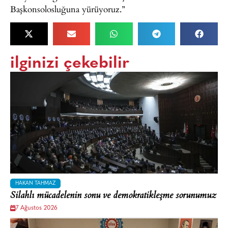
Başkonsolosluğuna yürüyoruz.”
ilginizi çekebilir
HAKAN TAHMAZ
Silahlı mücadelenin sonu ve demokratikleşme sorunumuz
7 Ağustos 2026