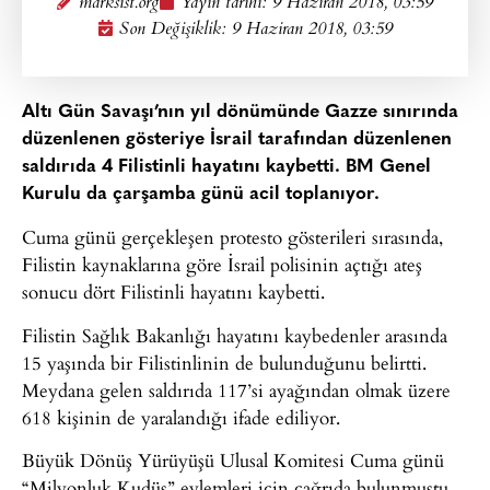
marksist.org
Yayın tarihi:
9 Haziran 2018, 03:59
Son Değişiklik: 9 Haziran 2018, 03:59
Altı Gün Savaşı’nın yıl dönümünde Gazze sınırında
düzenlenen gösteriye İsrail tarafından düzenlenen
saldırıda 4 Filistinli hayatını kaybetti. BM Genel
Kurulu da çarşamba günü acil toplanıyor.
Cuma günü gerçekleşen protesto gösterileri sırasında,
Filistin kaynaklarına göre İsrail polisinin açtığı ateş
sonucu dört Filistinli hayatını kaybetti.
Filistin Sağlık Bakanlığı hayatını kaybedenler arasında
15 yaşında bir Filistinlinin de bulunduğunu belirtti.
Meydana gelen saldırıda 117’si ayağından olmak üzere
618 kişinin de yaralandığı ifade ediliyor.
Büyük Dönüş Yürüyüşü Ulusal Komitesi Cuma günü
“Milyonluk Kudüs” eylemleri için çağrıda bulunmuştu.