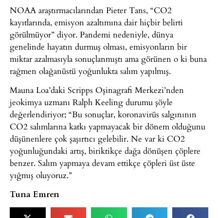
NOAA araştırmacılarından Pieter Tans, “CO2
kayıtlarında, emisyon azaltımına dair hiçbir belirti
görülmüyor” diyor. Pandemi nedeniyle, dünya
genelinde hayatın durmuş olması, emisyonların bir
miktar azalmasıyla sonuçlanmıştı ama görünen o ki buna
rağmen olağanüstü yoğunlukta salım yapılmış.
Mauna Loa’daki Scripps Oşinagrafi Merkezi’nden
jeokimya uzmanı Ralph Keeling durumu şöyle
değerlendiriyor; “Bu sonuçlar, koronavirüs salgınının
CO2 salımlarına katkı yapmayacak bir dönem olduğunu
düşünenlere çok şaşırtıcı gelebilir. Ne var ki CO2
yoğunluğundaki artış, biriktikçe dağa dönüşen çöplere
benzer. Salım yapmaya devam ettikçe çöpleri üst üste
yığmış oluyoruz.”
Tuna Emren