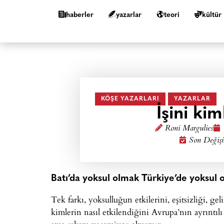
haberler
yazarlar
teori
kültür
KÖŞE YAZARLARI
YAZARLAR
İşini ki
Roni Margulies
Son Değişi
​Batı’da yoksul olmak Türkiye’de yoksul o
Tek farkı, yoksulluğun etkilerini, eşitsizliği, ge
kimlerin nasıl etkilendiğini Avrupa’nın ayrıntılı