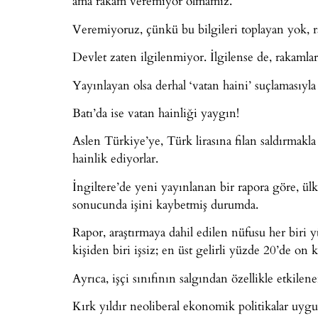
ama rakam veremiyor olmamız.
Veremiyoruz, çünkü bu bilgileri toplayan yok, 
Devlet zaten ilgilenmiyor. İlgilense de, rakamla
Yayınlayan olsa derhal ‘vatan haini’ suçlamasıyla k
Batı’da ise vatan hainliği yaygın!
Aslen Türkiye’ye, Türk lirasına filan saldırmakl
hainlik ediyorlar.
İngiltere’de yeni yayınlanan bir rapora göre, ülk
sonucunda işini kaybetmiş durumda.
Rapor, araştırmaya dahil edilen nüfusu her biri 
kişiden biri işsiz; en üst gelirli yüzde 20’de on k
Ayrıca, işçi sınıfının salgından özellikle etkilen
Kırk yıldır neoliberal ekonomik politikalar u