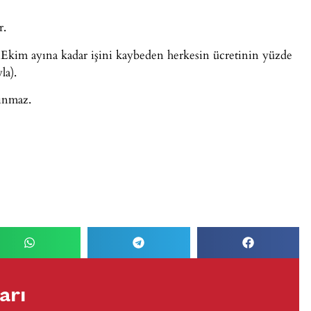
r.
Ekim ayına kadar işini kaybeden herkesin ücretinin yüzde
la).
ınmaz.
arı