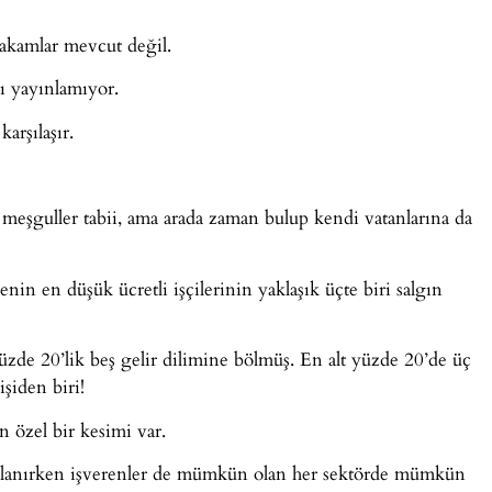
rakamlar mevcut değil.
rı yayınlamıyor.
arşılaşır.
a meşguller tabii, ama arada zaman bulup kendi vatanlarına da
enin en düşük ücretli işçilerinin yaklaşık üçte biri salgın
yüzde 20’lik beş gelir dilimine bölmüş. En alt yüzde 20’de üç
işiden biri!
en özel bir kesimi var.
ygulanırken işverenler de mümkün olan her sektörde mümkün