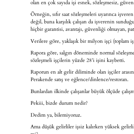
olan en çok sayıda işi esnek, sözleşmesiz, güven
Örneğin, sıfır saat sözleşmeleri uyarınca işveren
değil, buna karşılık çalışan da işverenin sunduğ
hiçbir garantisi, avantajı, güvenliği olmayan, pat
Verilere göre, yaklaşık bir milyon işçi (toplam i
Rapora göre, salgın döneminde normal sözleşmeyle
sözleşmeli işçilerin yüzde 28’i işini kaybetti.
Raporun en alt gelir diliminde olan işçiler aras
Perakende satış ve eğlence/dinlence/restoran.
Bunlardan ilkinde çalışanlar büyük ölçüde çalışma
Pekiii, bizde durum nedir?
Dedim ya, bilemiyoruz.
Ama düşük gelirliler işsiz kalırken yüksek gelir
mi?