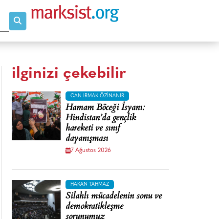
ilginizi çekebilir
CAN IRMAK ÖZINANIR
Hamam Böceği İsyanı:
Hindistan’da gençlik
hareketi ve sınıf
dayanışması
7 Ağustos 2026
HAKAN TAHMAZ
Silahlı mücadelenin sonu ve
demokratikleşme
sorunumuz