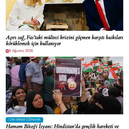
Aşırı sağ, Fas’taki mülteci krizini göçmen karşıtı baskıları
körüklemek için kullanıyor
8 Ağustos 2026
CAN IRMAK ÖZINANIR
Hamam Böceği İsyanı: Hindistan’da gençlik hareketi ve