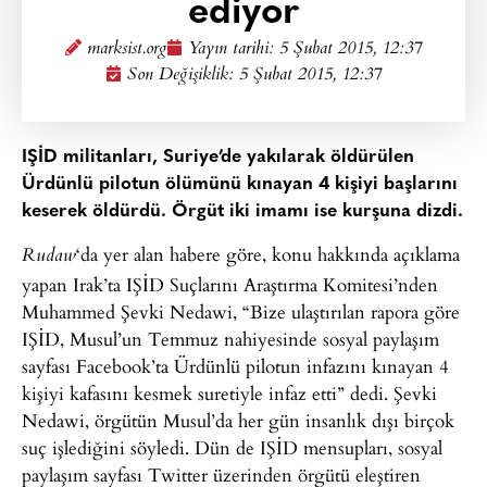
ediyor
marksist.org
Yayın tarihi:
5 Şubat 2015, 12:37
Son Değişiklik: 5 Şubat 2015, 12:37
IŞİD militanları, Suriye’de yakılarak öldürülen
Ürdünlü pilotun ölümünü kınayan 4 kişiyi başlarını
keserek öldürdü. Örgüt iki imamı ise kurşuna dizdi.
‘da yer alan habere göre, konu hakkında açıklama
Rudaw
yapan Irak’ta IŞİD Suçlarını Araştırma Komitesi’nden
Muhammed Şevki Nedawi, “Bize ulaştırılan rapora göre
IŞİD, Musul’un Temmuz nahiyesinde sosyal paylaşım
sayfası Facebook’ta Ürdünlü pilotun infazını kınayan 4
kişiyi kafasını kesmek suretiyle infaz etti” dedi. Şevki
Nedawi, örgütün Musul’da her gün insanlık dışı birçok
suç işlediğini söyledi. Dün de IŞİD mensupları, sosyal
paylaşım sayfası Twitter üzerinden örgütü eleştiren