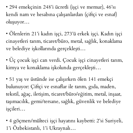
• 294 emekçinin 248’i ücretli (işçi ve memur), 46’sı
kendi nam ve hesabına çalışanlardan (çiftçi ve esnaf)
oluşuyor…
• Ölenlerin 21’i kadın işçi, 273’ü erkek işçi. Kadın işçi
cinayetleri tarım, ticaret/büro, metal, sağlık, konaklama
ve belediye işkollarında gerçekleşti…
• Üç çocuk işçi can verdi. Çocuk işçi cinayetleri tarım,
kimya ve konaklama işkolunda gerçekleşti…
• 51 yaş ve üstünde ise çalışırken ölen 141 emekçi
bulunuyor: Çiftçi ve esnaflar ile tarım, gıda, maden,
tekstil, ağaç, iletişim, ticaret/büro/eğitim, metal, inşaat,
taşımacılık, gemi/tersane, sağlık, güvenlik ve belediye
işçileri…
• 4 göçmen/mülteci işçi hayatını kaybetti: 2’si Suriyeli,
1’i Özbekistanlı, 1’i Ukraynalı…