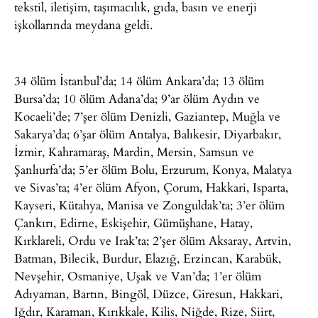
tekstil, iletişim, taşımacılık, gıda, basın ve enerji
işkollarında meydana geldi.
34 ölüm İstanbul’da; 14 ölüm Ankara’da; 13 ölüm
Bursa’da; 10 ölüm Adana’da; 9’ar ölüm Aydın ve
Kocaeli’de; 7’şer ölüm Denizli, Gaziantep, Muğla ve
Sakarya’da; 6’şar ölüm Antalya, Balıkesir, Diyarbakır,
İzmir, Kahramaraş, Mardin, Mersin, Samsun ve
Şanlıurfa’da; 5’er ölüm Bolu, Erzurum, Konya, Malatya
ve Sivas’ta; 4’er ölüm Afyon, Çorum, Hakkari, Isparta,
Kayseri, Kütahya, Manisa ve Zonguldak’ta; 3’er ölüm
Çankırı, Edirne, Eskişehir, Gümüşhane, Hatay,
Kırklareli, Ordu ve Irak’ta; 2’şer ölüm Aksaray, Artvin,
Batman, Bilecik, Burdur, Elazığ, Erzincan, Karabük,
Nevşehir, Osmaniye, Uşak ve Van’da; 1’er ölüm
Adıyaman, Bartın, Bingöl, Düzce, Giresun, Hakkari,
Iğdır, Karaman, Kırıkkale, Kilis, Niğde, Rize, Siirt,