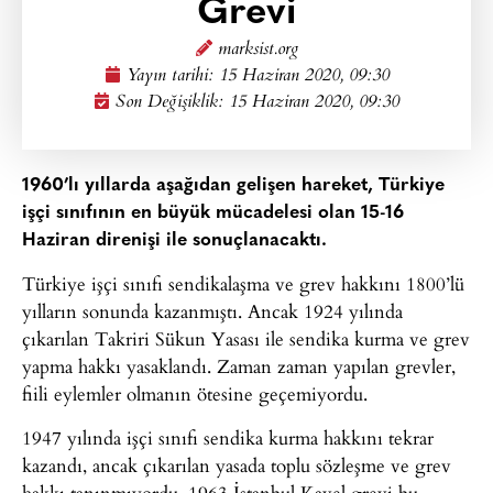
Grevi
marksist.org
Yayın tarihi:
15 Haziran 2020, 09:30
Son Değişiklik: 15 Haziran 2020, 09:30
1960’lı yıllarda aşağıdan gelişen hareket, Türkiye
işçi sınıfının en büyük mücadelesi olan 15-16
Haziran direnişi ile sonuçlanacaktı.
Türkiye işçi sınıfı sendikalaşma ve grev hakkını 1800’lü
yılların sonunda kazanmıştı. Ancak 1924 yılında
çıkarılan Takriri Sükun Yasası ile sendika kurma ve grev
yapma hakkı yasaklandı. Zaman zaman yapılan grevler,
fiili eylemler olmanın ötesine geçemiyordu.
1947 yılında işçi sınıfı sendika kurma hakkını tekrar
kazandı, ancak çıkarılan yasada toplu sözleşme ve grev
hakkı tanınmıyordu. 1963 İstanbul Kavel grevi bu