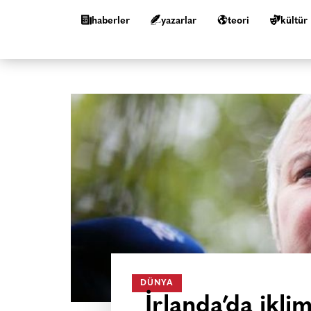
haberler
yazarlar
teori
kültür
DÜNYA
İrlanda’da ikli