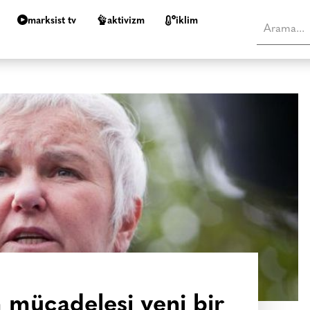
marksist tv
aktivizm
i̇klim
m mücadelesi yeni bir