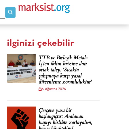
ilginizi çekebilir
TTB ve Birleşik Metal-
İş'ten iklim krizine dair
ortak talep: 'Sıcakta
çalışmaya karşı yasal
düzenleme zorunluluktur'
6 Ağustos 2026
Çerçeve yasa bir
başlangıçtır: Aralanan
kapıyı birlikte zorlayalım,