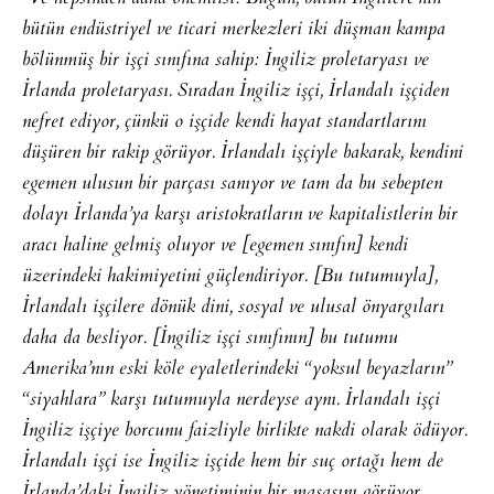
bütün endüstriyel ve ticari merkezleri iki düşman kampa
bölünmüş bir işçi sınıfına sahip: İngiliz proletaryası ve
İrlanda proletaryası. Sıradan İngiliz işçi, İrlandalı işçiden
nefret ediyor, çünkü o işçide kendi hayat standartlarını
düşüren bir rakip görüyor. İrlandalı işçiyle bakarak, kendini
egemen ulusun bir parçası sanıyor ve tam da bu sebepten
dolayı İrlanda’ya karşı aristokratların ve kapitalistlerin bir
aracı haline gelmiş oluyor ve [egemen sınıfın] kendi
üzerindeki hakimiyetini güçlendiriyor. [Bu tutumuyla],
İrlandalı işçilere dönük dini, sosyal ve ulusal önyargıları
daha da besliyor. [İngiliz işçi sınıfının] bu tutumu
Amerika’nın eski köle eyaletlerindeki “yoksul beyazların”
“siyahlara” karşı tutumuyla nerdeyse aynı. İrlandalı işçi
İngiliz işçiye borcunu faizliyle birlikte nakdi olarak ödüyor.
İrlandalı işçi ise İngiliz işçide hem bir suç ortağı hem de
İrlanda’daki İngiliz yönetiminin bir maşasını görüyor.