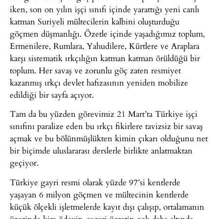
iken, son on yılın işçi sınıfı içinde yarattığı yeni canlı
katman Suriyeli mültecilerin kalbini oluşturduğu
göçmen düşmanlığı. Özetle içinde yaşadığımız toplum,
Ermenilere, Rumlara, Yahudilere, Kürtlere ve Araplara
karşı sistematik ırkçılığın katman katman örüldüğü bir
toplum. Her savaş ve zorunlu göç zaten resmiyet
kazanmış ırkçı devlet hafızasının yeniden mobilize
edildiği bir sayfa açıyor.
Tam da bu yüzden görevimiz 21 Mart’ta Türkiye işçi
sınıfını paralize eden bu ırkçı fikirlere tavizsiz bir savaş
açmak ve bu bölünmüşlükten kimin çıkarı olduğunu net
bir biçimde uluslararası derslerle birlikte anlatmaktan
geçiyor.
Türkiye gayri resmi olarak yüzde 97’si kentlerde
yaşayan 6 milyon göçmen ve mültecinin kentlerde
küçük ölçekli işletmelerde kayıt dışı çalışıp, ortalamanın
üzerinde kira ödeyip, asgari ücretin çok daha altında