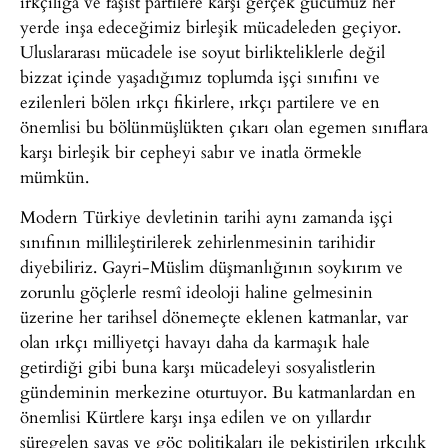
ırkçılığa ve faşist partilere karşı gerçek gücümüz her
yerde inşa edeceğimiz birleşik mücadeleden geçiyor.
Uluslararası mücadele ise soyut birlikteliklerle değil
bizzat içinde yaşadığımız toplumda işçi sınıfını ve
ezilenleri bölen ırkçı fikirlere, ırkçı partilere ve en
önemlisi bu bölünmüşlükten çıkarı olan egemen sınıflara
karşı birleşik bir cepheyi sabır ve inatla örmekle
mümkün.
Modern Türkiye devletinin tarihi aynı zamanda işçi
sınıfının millileştirilerek zehirlenmesinin tarihidir
diyebiliriz. Gayri-Müslim düşmanlığının soykırım ve
zorunlu göçlerle resmî ideoloji haline gelmesinin
üzerine her tarihsel dönemeçte eklenen katmanlar, var
olan ırkçı milliyetçi havayı daha da karmaşık hale
getirdiği gibi buna karşı mücadeleyi sosyalistlerin
gündeminin merkezine oturtuyor. Bu katmanlardan en
önemlisi Kürtlere karşı inşa edilen ve on yıllardır
süregelen savaş ve göç politikaları ile pekiştirilen ırkçılık