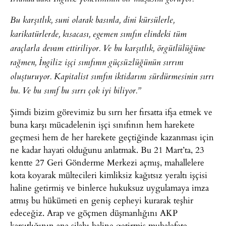
Bu karşıtlık, suni olarak basınla, dini kürsülerle,
karikatürlerde, kısacası, egemen sınıfın elindeki tüm
araçlarla devam ettiriliyor. Ve bu karşıtlık, örgütlülüğüne
rağmen, İngiliz işçi sınıfının güçsüzlüğünün sırrını
oluşturuyor. Kapitalist sınıfın iktidarını sürdürmesinin sırrı
bu. Ve bu sınıf bu sırrı çok iyi biliyor.”
Şimdi bizim görevimiz bu sırrı her fırsatta ifşa etmek ve
buna karşı mücadelenin işçi sınıfının hem harekete
geçmesi hem de her harekete geçtiğinde kazanması için
ne kadar hayati olduğunu anlatmak. Bu 21 Mart’ta, 23
kentte 27 Geri Gönderme Merkezi açmış, mahallelere
kota koyarak mültecileri kimliksiz kağıtsız yeraltı işçisi
haline getirmiş ve binlerce hukuksuz uygulamaya imza
atmış bu hükümeti en geniş cepheyi kurarak teşhir
edeceğiz. Arap ve göçmen düşmanlığını AKP
karşıtlığının ana silahı haline getirmiş muhalefete