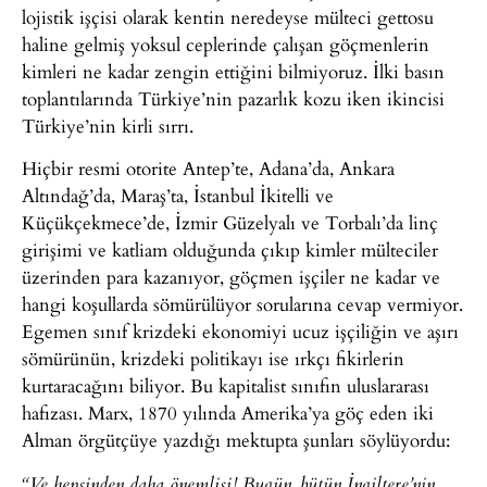
lojistik işçisi olarak kentin neredeyse mülteci gettosu
haline gelmiş yoksul ceplerinde çalışan göçmenlerin
kimleri ne kadar zengin ettiğini bilmiyoruz. İlki basın
toplantılarında Türkiye’nin pazarlık kozu iken ikincisi
Türkiye’nin kirli sırrı.
Hiçbir resmi otorite Antep’te, Adana’da, Ankara
Altındağ’da, Maraş’ta, İstanbul İkitelli ve
Küçükçekmece’de, İzmir Güzelyalı ve Torbalı’da linç
girişimi ve katliam olduğunda çıkıp kimler mülteciler
üzerinden para kazanıyor, göçmen işçiler ne kadar ve
hangi koşullarda sömürülüyor sorularına cevap vermiyor.
Egemen sınıf krizdeki ekonomiyi ucuz işçiliğin ve aşırı
sömürünün, krizdeki politikayı ise ırkçı fikirlerin
kurtaracağını biliyor. Bu kapitalist sınıfın uluslararası
hafızası. Marx, 1870 yılında Amerika’ya göç eden iki
Alman örgütçüye yazdığı mektupta şunları söylüyordu:
“Ve hepsinden daha önemlisi! Bugün, bütün İngiltere’nin