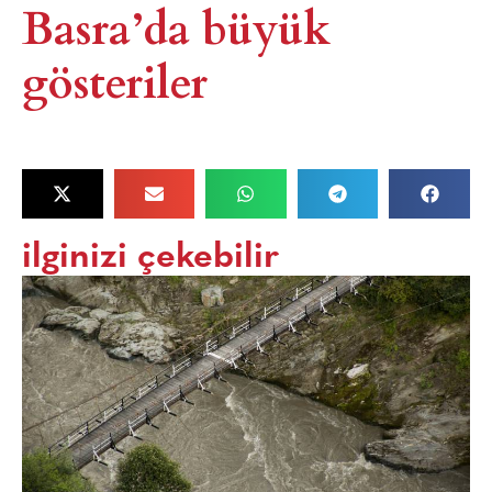
Basra’da büyük
gösteriler
ilginizi çekebilir