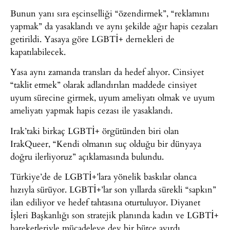
Bunun yanı sıra eşcinselliği “özendirmek”, “reklamını
yapmak” da yasaklandı ve aynı şekilde ağır hapis cezaları
getirildi. Yasaya göre LGBTİ+ dernekleri de
kapatılabilecek.
Yasa aynı zamanda transları da hedef alıyor. Cinsiyet
“taklit etmek” olarak adlandırılan maddede cinsiyet
uyum sürecine girmek, uyum ameliyatı olmak ve uyum
ameliyatı yapmak hapis cezası ile yasaklandı.
Irak’taki birkaç LGBTİ+ örgütünden biri olan
IrakQueer, “Kendi olmanın suç olduğu bir dünyaya
doğru ilerliyoruz” açıklamasında bulundu.
Türkiye’de de LGBTİ+’lara yönelik baskılar olanca
hızıyla sürüyor. LGBTİ+’lar son yıllarda sürekli “sapkın”
ilan ediliyor ve hedef tahtasına oturtuluyor. Diyanet
İşleri Başkanlığı son stratejik planında kadın ve LGBTİ+
hareketleriyle mücadeleye dev bir bütçe ayırdı.