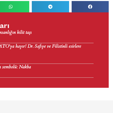
arı
nsanlığın kilit taşı
'ya hayır! Dr. Safiye ve Filistinli esirlere
n sembolü: Nakba