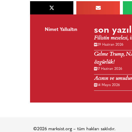
son yazıl
Nimet Yallıaltın
Filistin meselesi, i
29 Haziran 2026
Gelme Trump, NATO
özgürlük!
17 Haziran 2026
Acının ve umudu
14 Mayıs 2026
©2026 marksist.org – tüm hakları saklıdır.