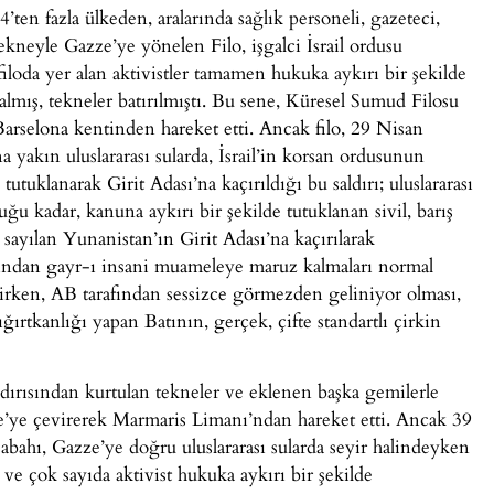
’ten fazla ülkeden, aralarında sağlık personeli, gazeteci,
 tekneyle Gazze’ye yönelen Filo, işgalci İsrail ordusu
, filoda yer alan aktivistler tamamen hukuka aykırı bir şekilde
mış, tekneler batırılmıştı. Bu sene,
Küresel Sumud Filosu
arselona kentinden hareket etti. Ancak filo, 29 Nisan
a yakın uluslararası sularda, İsrail’in korsan ordusunun
tutuklanarak Girit Adası’na kaçırıldığı bu saldırı; uluslararası
uğu kadar, kanuna aykırı bir şekilde tutuklanan sivil, barış
sayılan Yunanistan’ın Girit Adası’na kaçırılarak
rafından gayr-ı insani muameleye maruz kalmaları normal
rekirken, AB tarafından sessizce görmezden geliniyor olması,
çığırtkanlığı yapan Batının, gerçek, çifte standartlı çirkin
aldırısından kurtulan tekneler ve eklenen başka gemilerle
zze’ye çevirerek Marmaris Limanı’ndan hareket etti. Ancak 39
sabahı, Gazze’ye doğru uluslararası sularda seyir halindeyken
ı ve çok sayıda aktivist hukuka aykırı bir şekilde