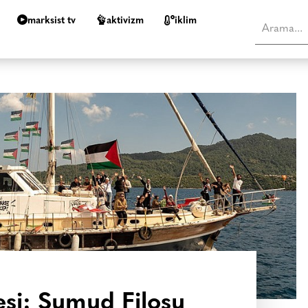
marksist tv
aktivizm
i̇klim
sesi: Sumud Filosu