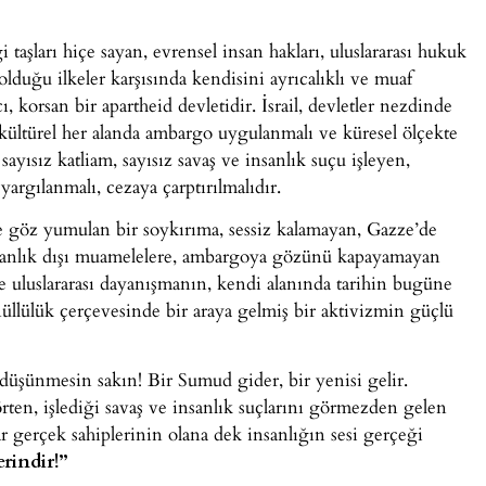
aşları hiçe sayan, evrensel insan hakları, uluslararası hukuk
duğu ilkeler karşısında kendisini ayrıcalıklı ve muaf
 korsan bir apartheid devletidir. İsrail, devletler nezdinde
 kültürel her alanda ambargo uygulanmalı ve küresel ölçekte
ayısız katliam, sayısız savaş ve insanlık suçu işleyen,
yargılanmalı, cezaya çarptırılmalıdır.
e göz yumulan bir soykırıma, sessiz kalamayan, Gazze’de
, insanlık dışı muamelelere, ambargoya gözünü kapayamayan
erle uluslararası dayanışmanın, kendi alanında tarihin bugüne
üllülük çerçevesinde bir araya gelmiş bir aktivizmin güçlü
düşünmesin sakın! Bir Sumud gider, bir yenisi gelir.
örten, işlediği savaş ve insanlık suçlarını görmezden gelen
ar gerçek sahiplerinin olana dek insanlığın sesi gerçeği
lerindir!”