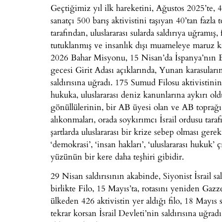
Geçtiğimiz yıl ilk hareketini, Ağustos 2025’te, 44
sanatçı 500 barış aktivistini taşıyan 40’tan fazla
tarafından, uluslararası sularda saldırıya uğramış
tutuklanmış ve insanlık dışı muameleye maruz kal
2026 Bahar Misyonu, 15 Nisan’da
İspanya’nın B
gecesi Girit Adası açıklarında, Yunan karasuların
saldırısına uğradı. 175 Sumud Filosu aktivistinin 
hukuka, uluslararası deniz kanunlarına aykırı old
gönüllülerinin, bir AB üyesi olan ve AB toprağı 
alıkonmaları, orada soykırımcı İsrail ordusu ta
şartlarda uluslararası bir krize sebep olması ge
‘demokrasi’, ‘insan hakları’, ‘uluslararası hukuk’ 
yüzünün bir kere daha teşhiri gibidir.
29 Nisan saldırısının akabinde, Siyonist İsrail s
birlikte Filo, 15 Mayıs’ta, rotasını yeniden Ga
ülkeden 426 aktivistin yer aldığı filo, 18 Mayıs 
tekrar korsan İsrail Devleti’nin saldırısına uğrad