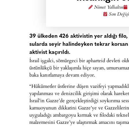
Nimet Yallıaltın
Son Değişi
39 ülkeden 426 aktivistin yer aldığı filo
sularda seyir halindeyken tekrar korsan İ
aktivist kaçırıIdı.
İsrail işgalci, sömürgeci bir apharteid devleti o
üstünlükçü bir yaklaşımla hiçe sayan, umursamaz
baka kanıtlamaya devam ediyor.
“Hükümetler üstlerine düşen vazifeyi yapmadıkları
yapılanması ve denizcilik girişimi olarak harek
İsrail’in Gazze’de gerçekleştirdiği soykırıma ses
kamuoyunun dikkatini Gazze’ye ve Gazzelilerin 
uyguladığı ambargoyu kırmak ve filodaki teknele
malzemesini Gazze’ye ulaştırmak amacını taşıma