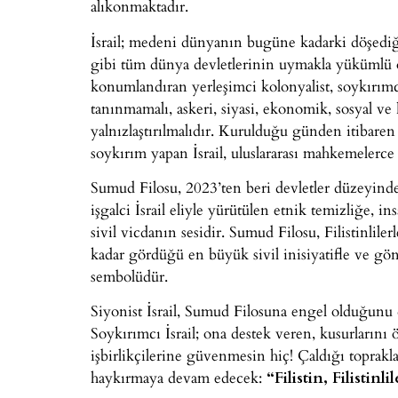
alıkonmaktadır.
İsrail; medeni dünyanın bugüne kadarki döşediği t
gibi tüm dünya devletlerinin uymakla yükümlü ol
konumlandıran yerleşimci kolonyalist, soykırımcı,
tanınmamalı, askeri, siyasi, ekonomik, sosyal ve
yalnızlaştırılmalıdır. Kurulduğu günden itibaren s
soykırım yapan İsrail, uluslararası mahkemelerce 
Sumud Filosu, 2023’ten beri devletler düzeyind
işgalci İsrail eliyle yürütülen etnik temizliğe
sivil vicdanın sesidir. Sumud Filosu, Filistinlil
kadar gördüğü en büyük sivil inisiyatifle ve gön
sembolüdür.
Siyonist İsrail, Sumud Filosuna engel olduğunu 
Soykırımcı İsrail; ona destek veren, kusurlarını 
işbirlikçilerine güvenmesin hiç! Çaldığı toprakl
haykırmaya devam edecek:
“Filistin, Filistinli