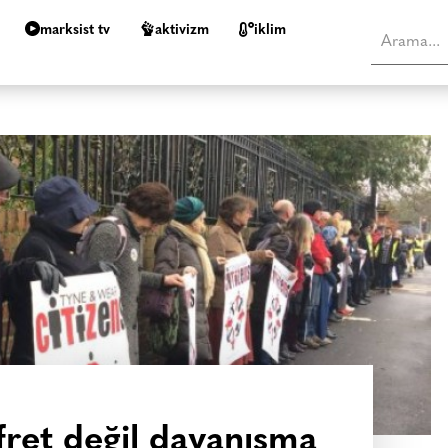
marksist tv
aktivizm
i̇klim
efret değil dayanışma