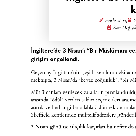
k
marksist.org
Y
Son Değişik
İngiltere’de 3 Nisan’ı “Bir Müslümanı c
girişim engellendi.
Geçen ay İngiltere’nin çeşitli kentlerindeki adr
mektupta, 3 Nisan’da “beyaz çoğunluk”, “bir M
Müslümanlara verilecek zararların puanlandırıldı
arasında “ödül” verilen saldırı seçenekleri ara
atmak ve herhangi bir silahla öldürmek de sırala
Sheffield kentlerinde muhtelif adreslere gönderil
3 Nisan günü ise ırkçılık karşıtları bu nefret d