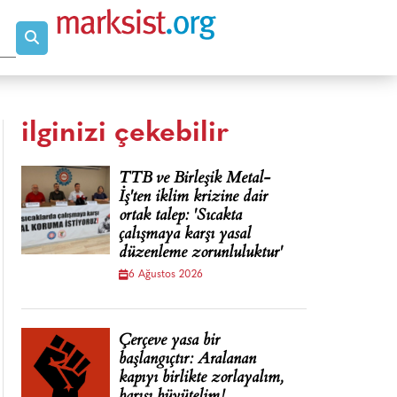
ilginizi çekebilir
TTB ve Birleşik Metal-
İş'ten iklim krizine dair
ortak talep: 'Sıcakta
çalışmaya karşı yasal
düzenleme zorunluluktur'
6 Ağustos 2026
Çerçeve yasa bir
başlangıçtır: Aralanan
kapıyı birlikte zorlayalım,