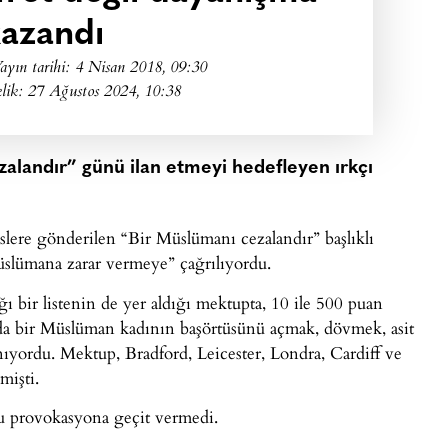
azandı
ayın tarihi:
4 Nisan 2018, 09:30
lik: 27 Ağustos 2024, 10:38
ezalandır” günü ilan etmeyi hedefleyen ırkçı
eslere gönderilen “Bir Müslümanı cezalandır” başlıklı
üslümana zarar vermeye” çağrılıyordu.
ğı bir listenin de yer aldığı mektupta, 10 ile 500 puan
sında bir Müslüman kadının başörtüsünü açmak, dövmek, asit
nıyordu. Mektup, Bradford, Leicester, Londra, Cardiff ve
mişti.
olu provokasyona geçit vermedi.