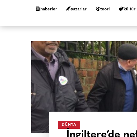
haberler
yazarlar
teori
kültür
DÜNYA
İngiltere’de n