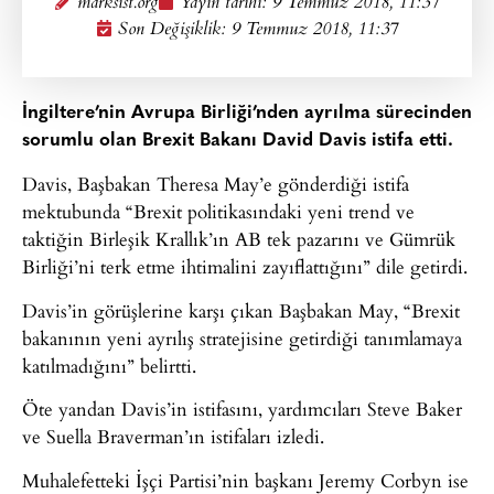
marksist.org
Yayın tarihi:
9 Temmuz 2018, 11:37
Son Değişiklik: 9 Temmuz 2018, 11:37
İngiltere’nin Avrupa Birliği’nden ayrılma sürecinden
sorumlu olan Brexit Bakanı David Davis istifa etti.
Davis, Başbakan Theresa May’e gönderdiği istifa
mektubunda “Brexit politikasındaki yeni trend ve
taktiğin Birleşik Krallık’ın AB tek pazarını ve Gümrük
Birliği’ni terk etme ihtimalini zayıflattığını” dile getirdi.
Davis’in görüşlerine karşı çıkan Başbakan May, “Brexit
bakanının yeni ayrılış stratejisine getirdiği tanımlamaya
katılmadığını” belirtti.
Öte yandan Davis’in istifasını, yardımcıları Steve Baker
ve Suella Braverman’ın istifaları izledi.
Muhalefetteki İşçi Partisi’nin başkanı Jeremy Corbyn ise