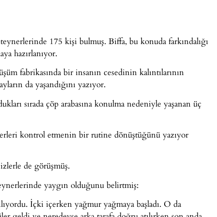
nteynerlerinde 175 kişi bulmuş. Biffa, bu konuda farkındalığı
aya hazırlanıyor.
üşüm fabrikasında bir insanın cesedinin kalıntılarının
ayların da yaşandığını yazıyor.
dukları sırada çöp arabasına konulma nedeniyle yaşanan üç
erleri kontrol etmenin bir rutine dönüştüğünü yazıyor
sizlerle de görüşmüş.
eynerlerinde yaygın olduğunu belirtmiş:
lıyordu. İçki içerken yağmur yağmaya başladı. O da
er geldi ve neredeyse arka tarafa doğru atılırken son anda