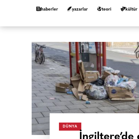
haberler
yazarlar
teori
kültür
DÜNYA
İngiltere’de