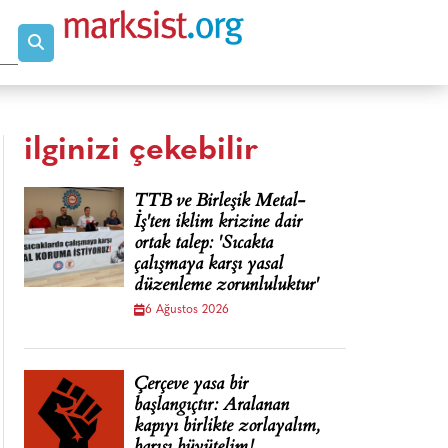
ilginizi çekebilir
TTB ve Birleşik Metal-
İş'ten iklim krizine dair
ortak talep: 'Sıcakta
çalışmaya karşı yasal
düzenleme zorunluluktur'
6 Ağustos 2026
Çerçeve yasa bir
başlangıçtır: Aralanan
kapıyı birlikte zorlayalım,