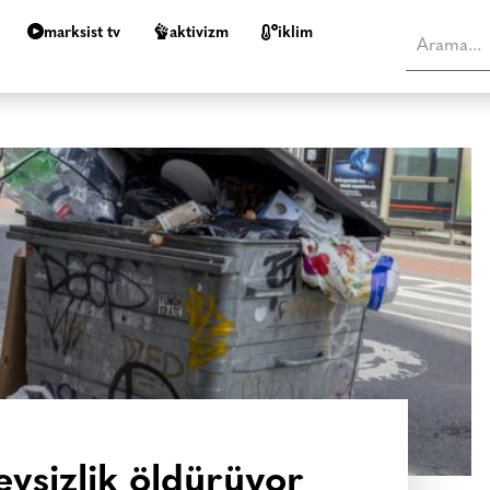
marksist tv
aktivizm
i̇klim
 evsizlik öldürüyor