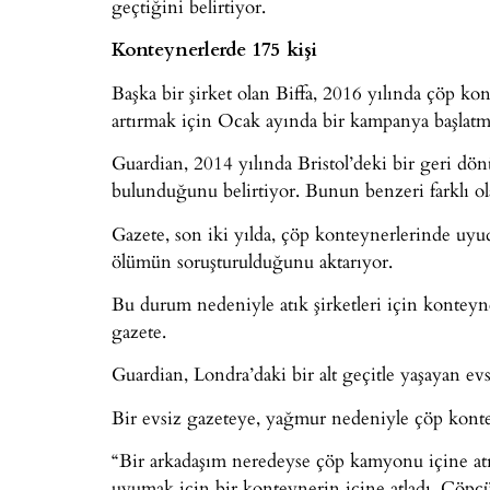
geçtiğini belirtiyor.
Konteynerlerde 175 kişi
Başka bir şirket olan Biffa, 2016 yılında çöp ko
artırmak için Ocak ayında bir kampanya başlatm
Guardian, 2014 yılında Bristol’deki bir geri dön
bulunduğunu belirtiyor. Bunun benzeri farklı ol
Gazete, son iki yılda, çöp konteynerlerinde uyu
ölümün soruşturulduğunu aktarıyor.
Bu durum nedeniyle atık şirketleri için konteyn
gazete.
Guardian, Londra’daki bir alt geçitle yaşayan ev
Bir evsiz gazeteye, yağmur nedeniyle çöp kont
“Bir arkadaşım neredeyse çöp kamyonu içine atı
uyumak için bir konteynerin içine atladı. Çöpçül