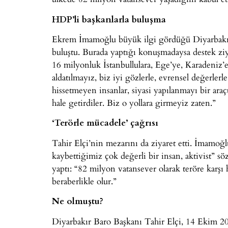
HDP’li başkanlarla buluşma
Ekrem İmamoğlu büyük ilgi gördüğü Diyarbakır
buluştu. Burada yaptığı konuşmadaysa destek ziy
16 milyonluk İstanbullulara, Ege’ye, Karadeniz’e
aldatılmayız, biz iyi gözlerle, evrensel değerler
hissetmeyen insanlar, siyasi yapılanmayı bir araç
hale getirdiler. Biz o yollara girmeyiz zaten.”
‘Terörle mücadele’ çağrısı
Tahir Elçi’nin mezarını da ziyaret etti. İmamoğlu
kaybettiğimiz çok değerli bir insan, aktivist” sö
yaptı: “82 milyon vatansever olarak teröre karşı
beraberlikle olur.”
Ne olmuştu?
Diyarbakır Baro Başkanı Tahir Elçi, 14 Ekim