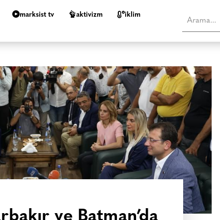
marksist tv
aktivizm
i̇klim
rbakır ve Batman’da