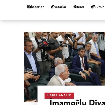
haberler
yazarlar
teori
kültür
HABER ANALIZ
İmamoğlu Diya