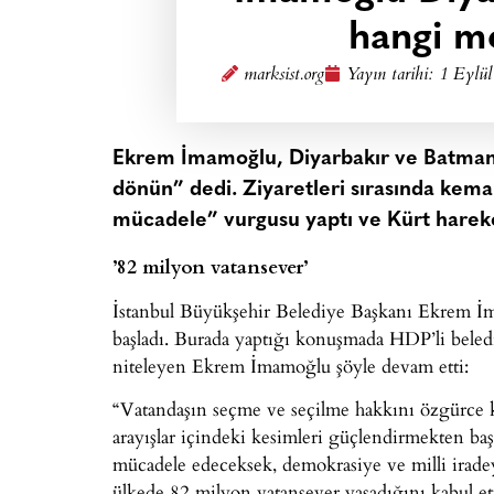
hangi me
marksist.org
Yayın tarihi:
1 Eylül
Ekrem İmamoğlu, Diyarbakır ve Batman’
dönün” dedi. Ziyaretleri sırasında kema
mücadele” vurgusu yaptı ve Kürt hareket
’82 milyon vatansever’
İstanbul Büyükşehir Belediye Başkanı Ekrem İ
başladı. Burada yaptığı konuşmada HDP’li beledi
niteleyen Ekrem İmamoğlu şöyle devam etti:
“Vatandaşın seçme ve seçilme hakkını özgürce 
arayışlar içindeki kesimleri güçlendirmekten baş
mücadele edeceksek, demokrasiye ve milli irade
ülkede 82 milyon vatansever yaşadığını kabul etm