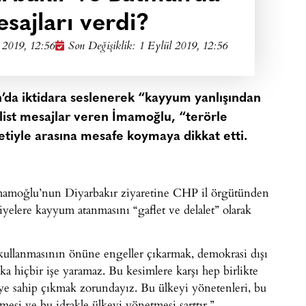
sajları verdi?
 2019, 12:56
Son Değişiklik: 1 Eylül 2019, 12:56
da iktidara seslenerek “kayyum yanlışından
list mesajlar veren İmamoğlu, “terörle
iyle arasına mesafe koymaya dikkat etti.​
mamoğlu’nun Diyarbakır ziyaretine CHP il örgütünden
yelere kayyum atanmasını “gaflet ve delalet” olarak
kullanmasının önüne engeller çıkarmak, demokrasi dışı
ka hiçbir işe yaramaz. Bu kesimlere karşı hep birlikte
ye sahip çıkmak zorundayız. Bu ülkeyi yönetenleri, bu
esi ve bu idrakle ülkeyi yönetmesi şarttır.”