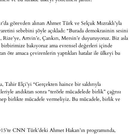
’da görevden alınan Ahmet Türk ve Selçuk Mızraklı’yla
aretini sebebini şöyle açıkladı: “Burada demokrasinin sesini
, Rize’ye, Artvin’e, Çankırı, Mersin’e duyuruyoruz. Biz asla
le birbirimize bakıyoruz ama evrensel değerleri içinde
tan öte amaca çevirenlerin yaptıkları hatalar ile ülkeyi bu
, Tahir Elçi’yi “Gerçekten haince bir saldırıyla
zleriyle andıktan sonra “terörle mücadelede birlik” çağrısı
 hep birlikte mücadele vermeliyiz. Bu mücadele, birlik ve
 2015’te CNN Türk’deki Ahmet Hakan’ın programında,