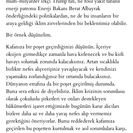
multi-milyarder ırkçı Trump’tan, ne fosil yakıt tabanlı
enerji patronu Enerji Bakanı Berat Albayrak
önderliğindeki politikalardan, ne de bu insanların bir
araya geldiği iklim zirvelerinden bir beklentimiz olabilir.
Bir örnek düşünelim.
Kafanıza bir poşet geçirdiğinizi düşünün. İçeriye
oksijen girmedikçe zamanla hava kirlenecek ve bu kirli
havayı solumak zorunda kalacaksınız. Artan sıcaklıkla
birlikte nefes alışverişiniz yavaşlayacak ve kendinizi
yaşamakta zorlandığınız bir ortamda bulacaksınız.
Dünyanın etrafına da bir poşet geçirilmiş durumda.
Buna sera etkisi de diyebiliriz. İklim krizinin sorumlusu
olarak çokuluslu şirketleri ve onları destekleyen
hükümetleri işaret ettiğimizde bugünün karar alıcıları
bizlere daha az ve daha yavaş nefes alıp vermemiz
gerektiğini öneriyorlar. Bunu reddederek kafamıza
geçirilen bu poşetten kurtulmak ve asıl sorumlulara karşı,