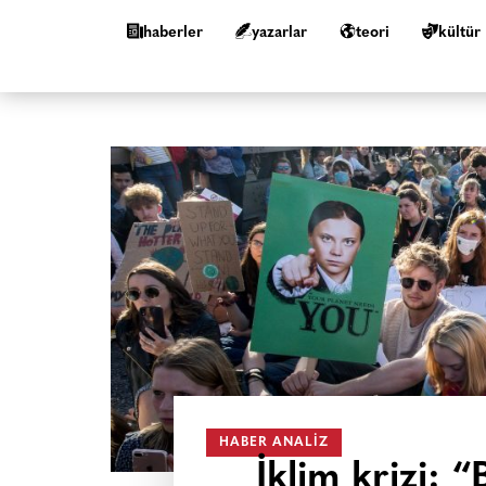
haberler
yazarlar
teori
kültür
HABER ANALIZ
İklim krizi: “