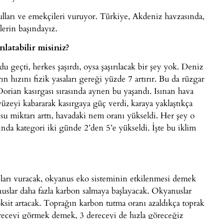
sulları ve emekçileri vuruyor. Türkiye, Akdeniz havzasında,
lerin başındayız.
nlatabilir misiniz?
u geçti, herkes şaşırdı, oysa şaşırılacak bir şey yok. Deniz
n hızını fizik yasaları gereği yüzde 7 artırır. Bu da rüzgar
 Dorian kasırgası sırasında aynen bu yaşandı. Isınan hava
yüzeyi kabararak kasırgaya güç verdi, karaya yaklaştıkça
su miktarı arttı, havadaki nem oranı yükseldi. Her şey o
sında kategori iki günde 2’den 5’e yükseldi. İşte bu iklim
ları vuracak, okyanus eko sisteminin etkilenmesi demek
uslar daha fazla karbon salmaya başlayacak. Okyanuslar
sit artacak. Toprağın karbon tutma oranı azaldıkça toprak
 dereceyi görmek demek, 3 dereceyi de hızla göreceğiz