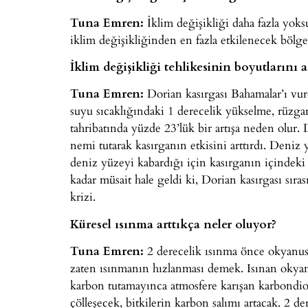
Tuna Emren:
İklim değişikliği daha fazla yok
iklim değişikliğinden en fazla etkilenecek bölge
İklim değişikliği tehlikesinin boyutlarını a
Tuna Emren:
Dorian kasırgası Bahamalar’ı vurd
suyu sıcaklığındaki 1 derecelik yükselme, rüzgarı
tahribatında yüzde 23’lük bir artışa neden olur.
nemi tutarak kasırganın etkisini arttırdı. Deniz 
deniz yüzeyi kabardığı için kasırganın içindeki 
kadar müsait hale geldi ki, Dorian kasırgası sıra
krizi.
Küresel ısınma arttıkça neler oluyor?
Tuna Emren:
2 derecelik ısınma önce okyanus
zaten ısınmanın hızlanması demek. Isınan okyan
karbon tutamayınca atmosfere karışan karbondiok
çölleşecek, bitkilerin karbon salımı artacak. 2