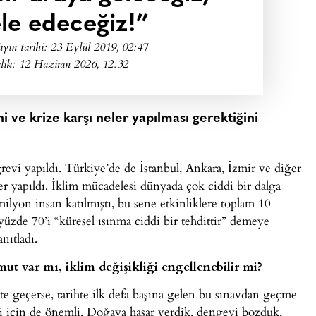
e edeceğiz!”
ayın tarihi:
23 Eylül 2019, 02:47
lik: 12 Haziran 2026, 12:32
ni ve krize karşı neler yapılması gerektiğini
evi yapıldı. Türkiye’de de İstanbul, Ankara, İzmir ve diğer
ler yapıldı. İklim mücadelesi dünyada çok ciddi bir dalga
lyon insan katılmıştı, bu sene etkinliklere toplam 10
 yüzde 70’i “küresel ısınma ciddi bir tehdittir” demeye
nıtladı.
ut var mı, iklim değişikliği engellenebilir mi?
ete geçerse, tarihte ilk defa başına gelen bu sınavdan geçme
mi için de önemli. Doğaya hasar verdik, dengeyi bozduk.