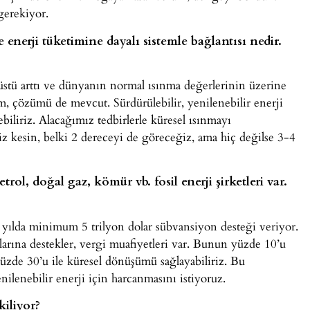
gerekiyor.
e enerji tüketimine dayalı sistemle bağlantısı nedir.
nüstü arttı ve dünyanın normal ısınma değerlerinin üzerine
m, çözümü de mevcut. Sürdürülebilir, yenilenebilir enerji
ebiliriz. Alacağımız tedbirlerle küresel ısınmayı
iz kesin, belki 2 dereceyi de göreceğiz, ama hiç değilse 3-4
ol, doğal gaz, kömür vb. fosil enerji şirketleri var.
er yılda minimum 5 trilyon dolar sübvansiyon desteği veriyor.
arına destekler, vergi muafiyetleri var. Bunun yüzde 10’u
, yüzde 30’u ile küresel dönüşümü sağlayabiliriz. Bu
ilenebilir enerji için harcanmasını istiyoruz.
kiliyor?