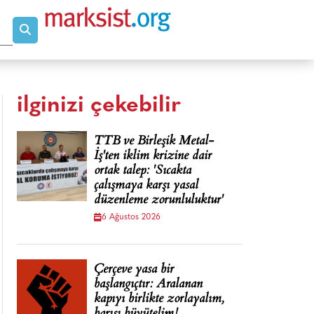
ilginizi çekebilir
TTB ve Birleşik Metal-
İş'ten iklim krizine dair
ortak talep: 'Sıcakta
çalışmaya karşı yasal
düzenleme zorunluluktur'
6 Ağustos 2026
Çerçeve yasa bir
başlangıçtır: Aralanan
kapıyı birlikte zorlayalım,