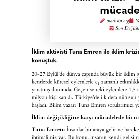
mücadel
marksist.org
Y
Son Değişik
İklim aktivisti Tuna Emren ile iklim krizi
konuştuk.
20-27 Eylül’de dünya çapında büyük bir iklim gr
kentlerde küresel eylemlerle eş zamanlı etkinlik
yaratmış durumda. Geçen seneki eylemlere 1,5 mi
milyon kişi katıldı. Türkiye’de ilk defa nüfusun
başladı. Bilim yazarı Tuna Emren sorularımızı ya
İklim değişikliğine karşı mücadelede bir um
Tuna Emren:
İnsanlar bir araya gelir ve harek
ihtimalimiz var. Bu konu, insanın kendi gelişi