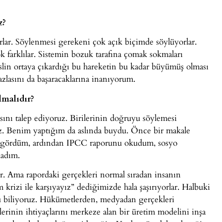
z?
orlar. Söylenmesi gerekeni çok açık biçimde söylüyorlar.
farklılar. Sistemin bozuk tarafına çomak sokmaları
eslin ortaya çıkardığı bu hareketin bu kadar büyümüş olması
zlasını da başaracaklarına inanıyorum.
lmalıdır?
ını talep ediyoruz. Birilerinin doğruyu söylemesi
iz. Benim yaptığım da aslında buydu. Önce bir makale
u gördüm, ardından IPCC raporunu okudum, sosyo
adım.
r. Ama rapordaki gerçekleri normal sıradan insanın
 krizi ile karşıyayız” dediğimizde hala şaşırıyorlar. Halbuki
nu biliyoruz. Hükümetlerden, medyadan gerçekleri
lerinin ihtiyaçlarını merkeze alan bir üretim modelini inşa