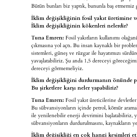
Bütün bunları biz yaptık, bununla baş etmemiz 
İklim değişikliğinin fosil yakıt üretimine v
İklim değişikliğinin kökenleri nelerdir?
Tuna Emren:
Fosil yakıtların kullanımı olağa
çıkmasına yol açtı. Bu insan kaynaklı bir proble
sistemleri, güneş ve rüzgar ile hayatımızı sürdür
yavaşlatabiliriz. Şu anda 1,5 dereceyi göreceğim
dereceyi görmemeliyiz.
İklim değişikliğini durdurmanın önünde petr
Bu şirketlere karşı neler yapabiliriz?
Tuna Emren:
Fosil yakıt üreticilerine devletl
Bu sübvansiyonların içinde petrol, kömür aramal
ile yenilenebilir enerji devrimini başlatabiliriz
sübvansiyonların durdurulmasını, kaynakların yen
İklim değişikliği en çok hangi kesimleri et