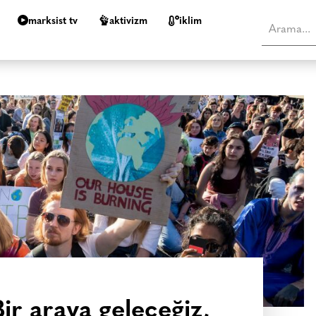
marksist tv
aktivizm
i̇klim
Bir araya geleceğiz,