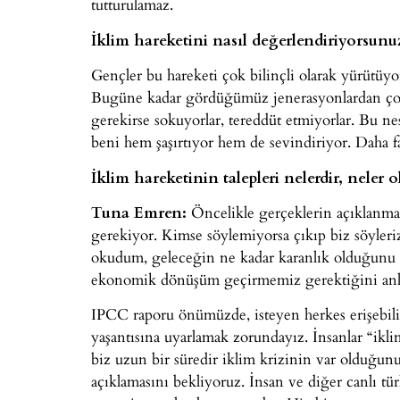
tutturulamaz.
İklim hareketini nasıl değerlendiriyorsunu
Gençler bu hareketi çok bilinçli olarak yürütüy
Bugüne kadar gördüğümüz jenerasyonlardan çok 
gerekirse sokuyorlar, tereddüt etmiyorlar. Bu n
beni hem şaşırtıyor hem de sevindiriyor. Daha fa
İklim hareketinin talepleri nelerdir, neler o
Tuna Emren:
Öncelikle gerçeklerin açıklanmas
gerekiyor. Kimse söylemiyorsa çıkıp biz söyler
okudum, geleceğin ne kadar karanlık olduğun
ekonomik dönüşüm geçirmemiz gerektiğini anl
IPCC raporu önümüzde, isteyen herkes erişebili
yaşantısına uyarlamak zorundayız. İnsanlar “iklim
biz uzun bir süredir iklim krizinin var olduğu
açıklamasını bekliyoruz. İnsan ve diğer canlı tür