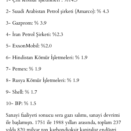
2- Suudi Arabistan Petrol şirketi (Amarco): % 4.3
3- Gazprom: % 3.9
4- İran Petrol Şirketi: %2.3
5- ExxonMobil: %2.0
6- Hindistan Kömür İşletmeleri: % 1.9
7- Pemex: % 1.9
8- Rusya Kömür İşletmeleri: % 1.9
9- Shell: % 1.7
10- BP: % 1.5
Sanayi faaliyeti sonucu sera gazı salımı, sanayi devrimi
ile başlamıştı. 1751 ile 1988 yılları arasında, toplam 237
yılda 820 milyar ton karbondioksit kapitalist endüstri