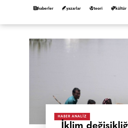
haberler
yazarlar
teori
kültür
HABER ANALIZ
İklim değişikli