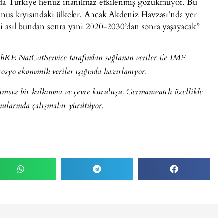
da Türkiye henüz inanılmaz etkilenmiş gözükmüyor. Bu
nus kıyısındaki ülkeler. Ancak Akdeniz Havzası’nda yer
sini asıl bundan sonra yani 2020-2030’dan sonra yaşayacak”
RE NatCatService tarafından sağlanan veriler ile IMF
yo ekonomik veriler ışığında hazırlanıyor.
msız bir kalkınma ve çevre kuruluşu. Germanwatch özellikle
nularında çalışmalar yürütüyor.