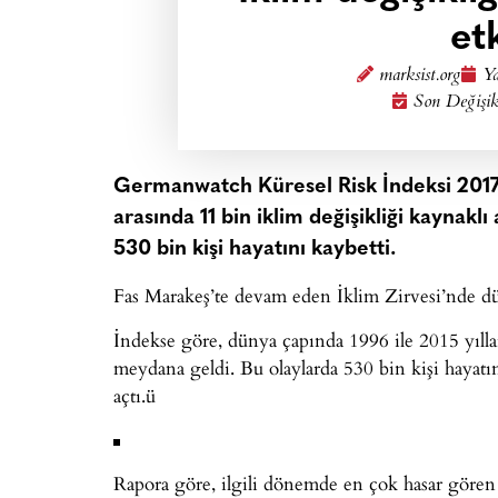
et
marksist.org
Ya
Son Değişik
Germanwatch Küresel Risk İndeksi 2017’e
arasında 11 bin iklim değişikliği kaynaklı
530 bin kişi hayatını kaybetti.
Fas Marakeş’te devam eden İklim Zirvesi’nde d
İndekse göre, dünya çapında 1996 ile 2015 yılları
meydana geldi. Bu olaylarda 530 bin kişi hayatını 
açtı.ü
Rapora göre, ilgili dönemde en çok hasar göre