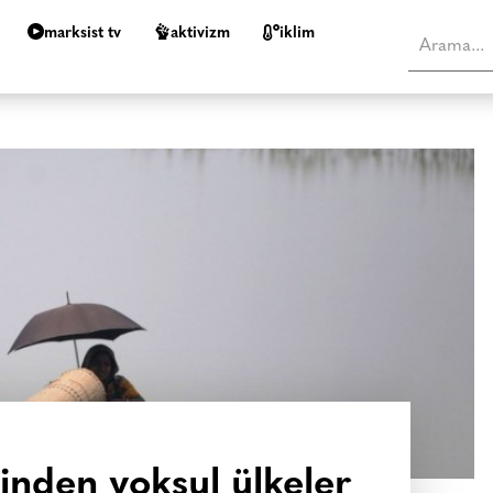
marksist tv
aktivizm
i̇klim
ğinden yoksul ülkeler