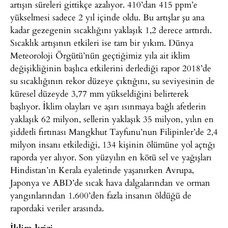
artışın süreleri gittikçe azalıyor. 410’dan 415 ppm’e
yükselmesi sadece 2 yıl içinde oldu. Bu artışlar şu ana
kadar gezegenin sıcaklığını yaklaşık 1,2 derece arttırdı.
Sıcaklık artışının etkileri ise tam bir yıkım. Dünya
Meteoroloji Örgütü’nün geçtiğimiz yıla ait iklim
değişikliğinin başlıca etkilerini derlediği rapor 2018’de
su sıcaklığının rekor düzeye çıktığını, su seviyesinin de
küresel düzeyde 3,77 mm yükseldiğini belirterek
başlıyor. İklim olayları ve aşırı ısınmaya bağlı afetlerin
yaklaşık 62 milyon, sellerin yaklaşık 35 milyon, yılın en
şiddetli fırtınası Mangkhut Tayfunu’nun Filipinler’de 2,4
milyon insanı etkilediği, 134 kişinin ölümüne yol açtığı
raporda yer alıyor. Son yüzyılın en kötü sel ve yağışları
Hindistan’ın Kerala eyaletinde yaşanırken Avrupa,
Japonya ve ABD’de sıcak hava dalgalarından ve orman
yangınlarından 1.600’den fazla insanın öldüğü de
rapordaki veriler arasında.
İklim krizi