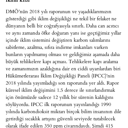
DMÖ’nün 2018 yılı raporunun ve yaşadıklarımızın
gösterdiği gibi iklim değişikliği ne tekil bir felaket ne
dünyanın belli bir coğrafyasıyla sınırlı. Daha can acıtıcı
ve aynı zamanda öfke doğuran yanı ise geçtiğimiz yıllar
içinde iklim sistemini değiştiren karbon salımlarını
sabitleme, azaltma, sıfıra indirme imkanları varken
bunların yapılmamış olması ve geldiğimiz aşamada daha
büyük tehlikelere kapı açması. Tehlikelere kapı aralama
ve zamanımızın azaldığına dair en ciddi uyarılardan biri
Hükümetlerarası İklim Değişikliği Paneli (IPCC)’nin
2018 yılında yayımladığı son raporunda yer aldı. Rapor
küresel iklim değişimini 1.5 derece ile sınırlandırmak
için önümüzde sadece 12 yıllık bir sürenin kaldığını
söylüyordu. IPCC ilk raporunun yayınlandığı 1990
yılında karbondioksit miktarı birçok bilim insanının dile
getirdiği sıcaklık artışını güvenli seviyede tutabilecek
olarak ifade edilen 350 ppm civarındaydı. Şimdi 415