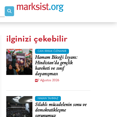
ilginizi çekebilir
CAN IRMAK ÖZINANIR
Hamam Böceği İsyanı:
Hindistan’da gençlik
hareketi ve sınıf
dayanışması
7 Ağustos 2026
HAKAN TAHMAZ
Silahlı mücadelenin sonu ve
demokratikleşme
sorunumuz