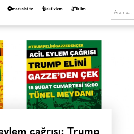
marksist tv
aktivizm
i̇klim
l eylem çağrısı: Trump