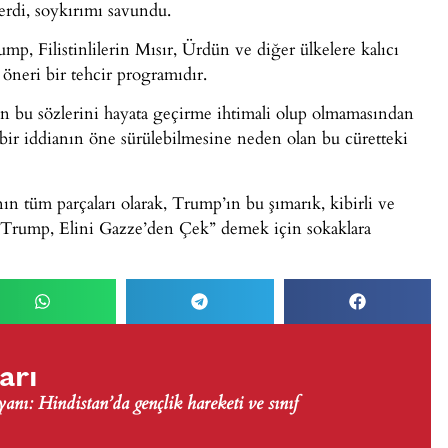
erdi, soykırımı savundu.
ump, Filistinlilerin Mısır, Ürdün ve diğer ülkelere kalıcı
 öneri bir tehcir programıdır.
len bu sözlerini hayata geçirme ihtimali olup olmamasından
bir iddianın öne sürülebilmesine neden olan bu cüretteki
n tüm parçaları olarak, Trump’ın bu şımarık, kibirli ve
, “Trump, Elini Gazze’den Çek” demek için sokaklara
arı
nı: Hindistan’da gençlik hareketi ve sınıf