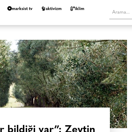
marksist tv
aktivizm
i̇klim
 bildiği var”: Zeytin