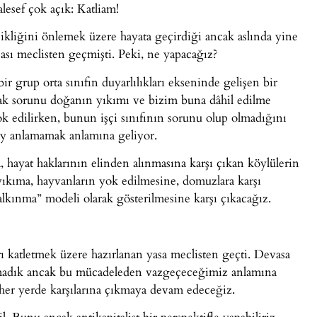
lesef çok açık: Katliam!
şikliğini önlemek üzere hayata geçirdiği ancak aslında yine
asası meclisten geçmişti. Peki, ne yapacağız?
bir grup orta sınıfın duyarlılıkları ekseninde gelişen bir
ortak sorunu doğanın yıkımı ve bizim buna dâhil edilme
 edilirken, bunun işçi sınıfının sorunu olup olmadığını
ey anlamamak anlamına geliyor.
, hayat haklarının elinden alınmasına karşı çıkan köylülerin
yıkıma, hayvanların yok edilmesine, domuzlara karşı
kalkınma” modeli olarak gösterilmesine karşı çıkacağız.
 katletmek üzere hazırlanan yasa meclisten geçti. Devasa
madık ancak bu mücadeleden vazgeçeceğimiz anlamına
 her yerde karşılarına çıkmaya devam edeceğiz.
. Bunu ancak antikapitalist bir perspektifle yapabiliriz.