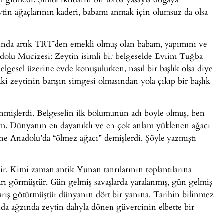
ytin ağaçlarının kaderi, babamı anmak için olumsuz da olsa
lında artık TRT’den emekli olmuş olan babam, yapımını ve
dolu Mucizesi: Zeytin isimli bir belgeselde Evrim Tuğba
elgesel üzerine evde konuşulurken, nasıl bir başlık olsa diye
aki zeytinin barışın simgesi olmasından yola çıkıp bir başlık
mişlerdi. Belgeselin ilk bölümünün adı böyle olmuş, ben
ım. Dünyanın en dayanıklı ve en çok anlam yüklenen ağacı
ne Anadolu’da “ölmez ağacı” demişlerdi. Şöyle yazmıştı
ir. Kimi zaman antik Yunan tanrılarının toplantılarına
rı görmüştür. Gün gelmiş savaşlarda yaralanmış, gün gelmiş
barış götürmüştür dünyanın dört bir yanına. Tarihin bilinmez
da ağzında zeytin dalıyla dönen güvercinin elbette bir