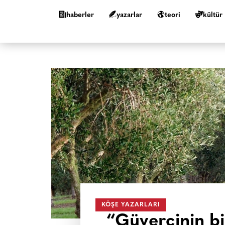
haberler
yazarlar
teori
kültür
KÖŞE YAZARLARI
“Güvercinin bir