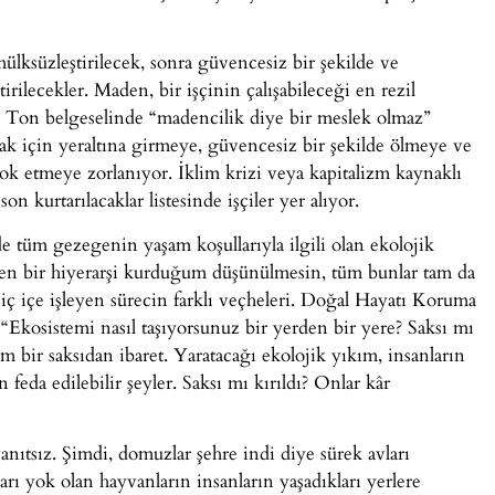
ülksüzleştirilecek, sonra güvencesiz bir şekilde ve
rilecekler. Maden, bir işçinin çalışabileceği en rezil
 Ton belgeselinde “madencilik diye bir meslek olmaz”
mak için yeraltına girmeye, güvencesiz bir şekilde ölmeye ve
ok etmeye zorlanıyor. İklim krizi veya kapitalizm kaynaklı
on kurtarılacaklar listesinde işçiler yer alıyor.
de tüm gezegenin yaşam koşullarıyla ilgili olan ekolojik
rken bir hiyerarşi kurduğum düşünülmesin, tüm bunlar tam da
iç içe işleyen sürecin farklı veçheleri. Doğal Hayatı Koruma
Ekosistemi nasıl taşıyorsunuz bir yerden bir yere? Saksı mı
 bir saksıdan ibaret. Yaratacağı ekolojik yıkım, insanların
eda edilebilir şeyler. Saksı mı kırıldı? Onlar kâr
nıtsız. Şimdi, domuzlar şehre indi diye sürek avları
ları yok olan hayvanların insanların yaşadıkları yerlere