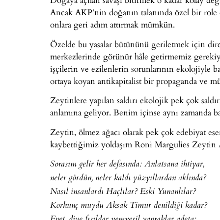
Ancak AKP’nin doğanın talanında özel bir role
onlara geri adım attırmak mümkün.
Özelde bu yasalar bütününü geriletmek için diren
merkezlerinde görünür hâle getirmemiz gereki
işçilerin ve ezilenlerin sorunlarının ekolojiyle b
ortaya koyan antikapitalist bir propaganda ve mü
Zeytinlere yapılan saldırı ekolojik pek çok saldır
anlamına geliyor. Benim içinse aynı zamanda bab
Zeytin, ölmez ağacı olarak pek çok edebiyat es
kaybettiğimiz yoldaşım Roni Margulies Zeytin A
Sorasım gelir her defasında: Anlatsana ihtiyar,
neler gördün, neler kaldı yüzyıllardan aklında?
Nasıl insanlardı Haçlılar? Eski Yunanlılar?
Korkunç muydu Aksak Timur denildiği kadar?
Evet, diye fısıldar yemyeşil yapraklar adeta: