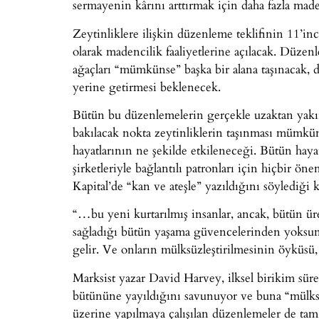
sermayenin kârını arttırmak için daha fazla made
Zeytinliklere ilişkin düzenleme teklifinin 11’i
olarak madencilik faaliyetlerine açılacak. Düze
ağaçları “mümkünse” başka bir alana taşınacak, de
yerine getirmesi beklenecek.
Bütün bu düzenlemelerin gerçekle uzaktan yakında
bakılacak nokta zeytinliklerin taşınması mümkün 
hayatlarının ne şekilde etkileneceği. Bütün hay
şirketleriyle bağlantılı patronları için hiçbir ön
Kapital’de “kan ve ateşle” yazıldığını söylediği k
“…bu yeni kurtarılmış insanlar, ancak, bütün ür
sağladığı bütün yaşama güvencelerinden yoksun b
gelir. Ve onların mülksüzleştirilmesinin öyküsü, 
Marksist yazar David Harvey, ilksel birikim süre
bütününe yayıldığını savunuyor ve buna “mülksüz
üzerine yapılmaya çalışılan düzenlemeler de tam 