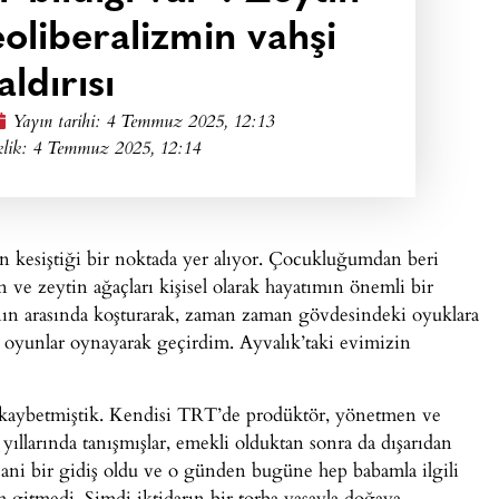
eoliberalizmin vahşi
aldırısı
Yayın tarihi:
4 Temmuz 2025, 12:13
klik: 4 Temmuz 2025, 12:14
ın kesiştiği bir noktada yer alıyor. Çocukluğumdan beri
in ve zeytin ağaçları kişisel olarak hayatımın önemli bir
ın arasında koşturarak, zaman zaman gövdesindeki oyuklara
a oyunlar oynayarak geçirdim. Ayvalık’taki evimizin
 kaybetmiştik. Kendisi TRT’de prodüktör, yönetmen ve
ıllarında tanışmışlar, emekli olduktan sonra da dışarıdan
ani bir gidiş oldu ve o günden bugüne hep babamla ilgili
m gitmedi. Şimdi iktidarın bir torba yasayla doğaya