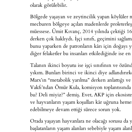
olarak görülebilir.
Bölgede yaşayan ve zeytincilik yapan köylüler m
mecburen bölgeye açılan madenlerde proleterleşti
müessese. Ümit Kıvanç, 2014 yılında çektiği 16
derken çok haklıydı. İşçi sınıfı, geçimini sağla
bunu yaparken de patronların kârı için doğayı y
diğer felaketler bu insanları etkilediğinde ise en s
Talanın ikinci boyutu ise işçi sınıfının ve özün
yıkım. Bunları birinci ve ikinci diye adlandırı
Marx’ın “metabolik yarılma” derken anlattığı ve 
Vakfı’ndan Ömür Kula, komisyon toplantısında “
bu? Deli miyiz?” demiş. Evet, AKP için ekosistem
ve hayvanların yaşam koşulları kâr uğruna hemen f
edebilmeye devam ettiği sürece sorun yok.
Orada yaşayan hayvanlara ne olacağı sorusu da ya
başlatanların yaşam alanları sebebiyle yaşam alan