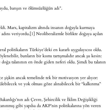
ydu, barışın ve ölümsüzlüğün adı”.
eldi. Marx, kapitalizm altında insanın doğayla kurmaya
” adını veriyordu.[1] Neoliberalizmle birlikte doğaya açılan
al politikaların Türkiye’deki en kararlı uygulayıcısı oldu.
ylenebilir, bunların bir kısmı tartışmalıdır ancak şu kesin:
 doğa talanının en önde giden neferi oldu. Şimdi bu talanın
ce şişkin ancak temelinde tek bir motivasyon yer alıyor:
lebilecek ve yok olması göze alınabilecek bir “kalkınma”
Bakanlığı’nın adı Çevre, Şehircilik ve İklim Değişikliği
i tanınmış gibi yapılsa da AKP’nin politikalarına yön veren