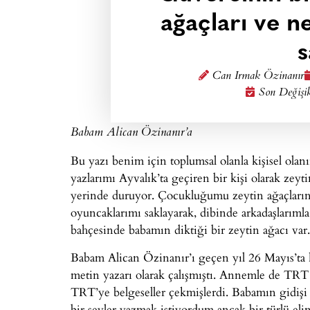
ağaçları ve n
s
Can Irmak Özinanır
Son Değişi
Babam Alican Özinanır’a
Bu yazı benim için toplumsal olanla kişisel olan
yazlarımı Ayvalık’ta geçiren bir kişi olarak zeyt
yerinde duruyor. Çocukluğumu zeytin ağaçların
oyuncaklarımı saklayarak, dibinde arkadaşlarıml
bahçesinde babamın diktiği bir zeytin ağacı var.
Babam Alican Özinanır’ı geçen yıl 26 Mayıs’ta
metin yazarı olarak çalışmıştı. Annemle de TRT y
TRT’ye belgeseller çekmişlerdi. Babamın gidişi 
bir şeyler yazmak istiyordum ancak bir türlü eli