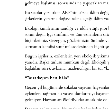
gelmeye başlaması sonrasında ne yapacakları maa
Bu satırlar yazılırken AKP’nin sözde iklim deği
şirketlerin yararına doğayı talana açtığı iklim y
Ekoloji, kimilerinin sandığı ve iddia ettiği gibi 
sorun değil. İşçi sınıfının ve tüm ezilenlerin 
biçimlerimiz. Gezegen, gözlerimizin önünde yok
sormanın kendisi sınıf mücadelesinden hiçbir ş
Bugün işçilerin, ezilenlerin yeri ekolojik yıkıma
yanıdır. Başka türlüsü mümkün değil: Ekolojik 
başlatılan sürek avlarına, madenciliğin bir tür “
“Buradayım ben hâlâ”
Geçen yıl bugünlerde sokakta yaşayan hayvanları
eylemlere rağmen bu yasayı durdurmayı başara
gelmiyor. Hayvanları öldürüyorlar ancak biz de
Doğaya açılan savaşı bitirmek o kadar kolay değil