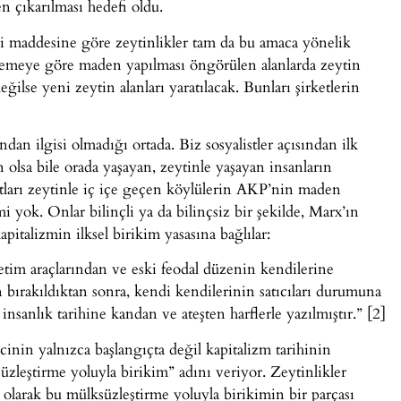
n çıkarılması hedefi oldu.
nci maddesine göre zeytinlikler tam da bu amaca yönelik
nlemeye göre maden yapılması öngörülen alanlarda zeytin
ğilse yeni zeytin alanları yaratılacak. Bunları şirketlerin
n ilgisi olmadığı ortada. Biz sosyalistler açısından ilk
olsa bile orada yaşayan, zeytinle yaşayan insanların
atları zeytinle iç içe geçen köylülerin AKP’nin maden
emi yok. Onlar bilinçli ya da bilinçsiz bir şekilde, Marx’ın
apitalizmin ilksel birikim yasasına bağlılar:
etim araçlarından ve eski feodal düzenin kendilerine
ırakıldıktan sonra, kendi kendilerinin satıcıları durumuna
insanlık tarihine kandan ve ateşten harflerle yazılmıştır.” [2]
cinin yalnızca başlangıçta değil kapitalizm tarihinin
leştirme yoluyla birikim” adını veriyor. Zeytinlikler
olarak bu mülksüzleştirme yoluyla birikimin bir parçası