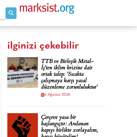
ilginizi çekebilir
TTB ve Birleşik Metal-
İş'ten iklim krizine dair
ortak talep: 'Sıcakta
çalışmaya karşı yasal
düzenleme zorunluluktur'
6 Ağustos 2026
Çerçeve yasa bir
başlangıçtır: Aralanan
kapıyı birlikte zorlayalım,