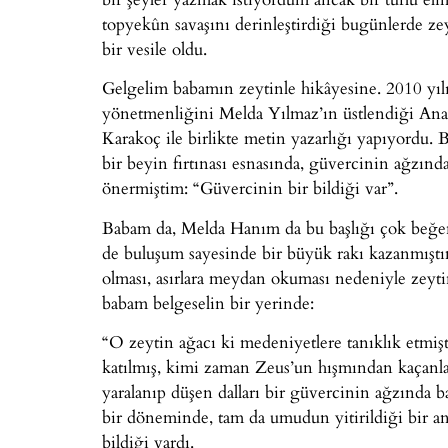
topyekûn savaşını derinleştirdiği bugünlerde ze
bir vesile oldu.
Gelgelim babamın zeytinle hikâyesine. 2010 yı
yönetmenliğini Melda Yılmaz’ın üstlendiği Ana
Karakoç ile birlikte metin yazarlığı yapıyordu. B
bir beyin fırtınası esnasında, güvercinin ağzınd
önermiştim: “Güvercinin bir bildiği var”.
Babam da, Melda Hanım da bu başlığı çok beğen
de buluşum sayesinde bir büyük rakı kazanmışt
olması, asırlara meydan okuması nedeniyle zeyti
babam belgeselin bir yerinde:
“O zeytin ağacı ki medeniyetlere tanıklık etmişt
katılmış, kimi zaman Zeus’un hışmından kaçanla
yaralanıp düşen dalları bir güvercinin ağzında 
bir döneminde, tam da umudun yitirildiği bir an
bildiği vardı.