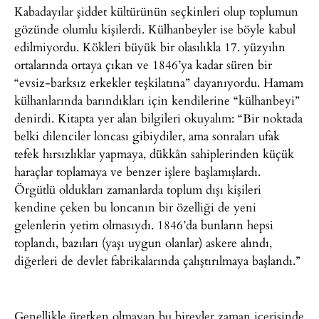
Kabadayılar şiddet kültürünün seçkinleri olup toplumun
gözünde olumlu kişilerdi. Külhanbeyler ise böyle kabul
edilmiyordu. Kökleri büyük bir olasılıkla 17. yüzyılın
ortalarında ortaya çıkan ve 1846’ya kadar süren bir
“evsiz-barksız erkekler teşkilatına” dayanıyordu. Hamam
külhanlarında barındıkları için kendilerine “külhanbeyi”
denirdi. Kitapta yer alan bilgileri okuyalım: “Bir noktada
belki dilenciler loncası gibiydiler, ama sonraları ufak
tefek hırsızlıklar yapmaya, dükkân sahiplerinden küçük
haraçlar toplamaya ve benzer işlere başlamışlardı.
Örgütlü oldukları zamanlarda toplum dışı kişileri
kendine çeken bu loncanın bir özelliği de yeni
gelenlerin yetim olmasıydı. 1846’da bunların hepsi
toplandı, bazıları (yaşı uygun olanlar) askere alındı,
diğerleri de devlet fabrikalarında çalıştırılmaya başlandı.”
Genellikle üretken olmayan bu bireyler zaman içerisinde