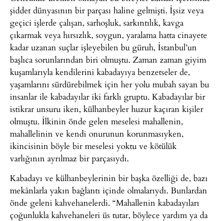
şiddet dünyasının bir parçası haline gelmişti. İşsiz veya
geçici işlerde çalışan, sarhoşluk, sarkıntılık, kavga
çıkarmak veya hırsızlık, soygun, yaralama hatta cinayete
kadar uzanan suçlar işleyebilen bu güruh, İstanbul’un
başlıca sorunlarından biri olmuştu. Zaman zaman giyim
kuşamlarıyla kendilerini kabadayıya benzetseler de,
yaşamlarını sürdürebilmek için her yolu mubah sayan bu
insanlar ile kabadayılar iki farklı gruptu. Kabadayılar bir
istikrar unsuru iken, külhanbeyler huzur kaçıran kişiler
olmuştu. İlkinin önde gelen meselesi mahallenin,
mahallelinin ve kendi onurunun korunmasıyken,
ikincisinin böyle bir meselesi yoktu ve kötülük
varlığının ayrılmaz bir parçasıydı.
Kabadayı ve külhanbeylerinin bir başka özelliği de, bazı
mekânlarla yakın bağlantı içinde olmalarıydı. Bunlardan
önde geleni kahvehanelerdi. “Mahallenin kabadayıları
çoğunlukla kahvehaneleri üs tutar, böylece yardım ya da