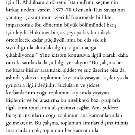
için II. Abdülhamid dönemi İstanbul’unu seçmemin
birkaç nedeni vardır. 1877-78 Osmanlı-Rus Savaşı’nın
yarattığı çöküntünün izleri hâlâ sürmekle birlikte,
imparatorluk (bu dönemin büyük bölümünde) barış
içindeydi. Hükümet birçok şeyi parlak bir cilayla
örtebilecek kadar güçlüydü, ama bu cila sık sık
sıyrıldığında altındaki ilginç olgular açığa
çıkabiliyordu.” Yine kitabın konusuyla ilgili olarak, daha
önceki satırlarda da şu bilgi yer alıyor: “Bu çalışma her
ne kadar kişiler arasındaki şiddet ve suç üzerine olsa da,
aslında yalnızca toplumun kıyısında yaşayan kişiler ya da
gruplarla ilgili değildir. Suçluların ve şiddet
kurbanlarının çoğu toplumun kıyısında yaşayan
kişilerdir ve bu araştırma bu nitelikteki bazı gruplarla
ilgili kimi ipuçlarına ulaşmamızı sağlar. Ama şiddete
bulaşan insanların çoğu toplumun ana katmanlarından
gelmektedir. Bu çalışma, toplumun sınırları dışına itilmiş
insanlardan çok, toplumun her katmanında