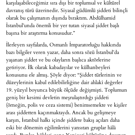
karşılaşabileceğimiz sıra dışı bir toplumsal ve kültürel
davranış türü üzerinedir. Siyasal güdümlü şiddeti bilinçli
olarak bu çalışmanın dışında bıraktım. Abdülhamid
İstanbul’unda önemli bir yer tutan siyasal şiddet başlı
başına bir araştırma konusudur.”
İlerleyen sayfalarda, Osmanlı İmparatorluğu hakkında
bazı bilgiler veren yazar, daha sonra sözü İstanbul’da
yaşanan şiddet ve bu olayların başlıca aktörlerine
getiriyor. İlk olarak kabadayılar ve külhanbeyleri
konusunu ele almış. Şöyle diyor: “Şiddet türlerinin ve
düzeylerinin kabul edilebilirliğine dair ahlakî değerler
19. yüzyıl boyunca büyük ölçüde değişmişti. Toplumun
geniş bir kesimi devletin meşrulaştırdığı şiddeti
(örneğin, polis ve ceza sistemi) benimsemekte ve kişiler
arası şiddetten kaçınmaktaydı. Ancak bu gelişmeye
karşın, İstanbul halkı içinde şiddete bakış açıları daha
eski bir dönemin eğilimlerini yansıtan gruplar hâlâ
vardı. Bunlar, kökleri genç Yeniçeri kültürüne dayanan