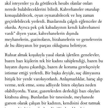
akıl isteyenler ya da görülecek hesabı olanlar onları
nerede bulabileceklerini bilirdi. Kahvehaneler oturulup
konuşulabilecek, oyun oynanabilecek ve hoş zaman
geçirilebilecek yerlerdi. Bazılarında çalgılı eğlenceler de
olurdu. Ayrıca pek çok kabadayının kendi kahvehanesi
vardı” diyen yazar, kahvehanelerin dışında
meyhanelerin, gazinoların, birahanelerin ve geneleverin
de bu dünyanın bir parçası olduğunu belirtiyor.
Ruhsat almak koşuluyla yasal olarak işletilen genelevler,
bazen bazı kişilerin tek bir kadını sahiplendiği, bazen bu
hayatın dışına çıkardığı, bazen de koruma gerekçesiyle
istismar ettiği yerlerdi. Bir başka deyişle, suç dünyasına
bitişik bir yerde varoluyorlardı. Anlaşmazlıklar, haraç alıp
verme, terk etme, sonu adliyede biten olaylara neden
olabiliyordu. Yazar, gazetelerden derlediği bazı olayları
kitabına almış. Bunlardan bir tanesinde, meyhanede
garson olarak çalışan bir kadının, kendisini dost tutmak