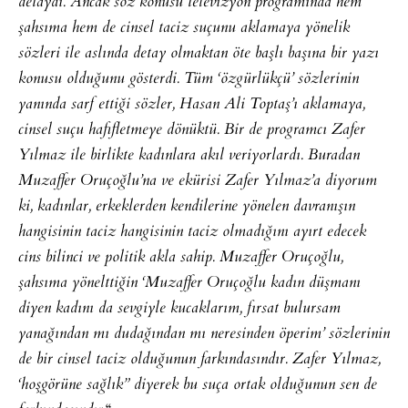
detaydı. Ancak söz konusu televizyon programında hem
şahsıma hem de cinsel taciz suçunu aklamaya yönelik
sözleri ile aslında detay olmaktan öte başlı başına bir yazı
konusu olduğunu gösterdi. Tüm ‘özgürlükçü’ sözlerinin
yanında sarf ettiği sözler, Hasan Ali Toptaş’ı aklamaya,
cinsel suçu hafifletmeye dönüktü. Bir de programcı Zafer
Yılmaz ile birlikte kadınlara akıl veriyorlardı. Buradan
Muzaffer Oruçoğlu’na ve ekürisi Zafer Yılmaz’a diyorum
ki, kadınlar, erkeklerden kendilerine yönelen davranışın
hangisinin taciz hangisinin taciz olmadığını ayırt edecek
cins bilinci ve politik akla sahip. Muzaffer Oruçoğlu,
şahsıma yönelttiğin ‘Muzaffer Oruçoğlu kadın düşmanı
diyen kadını da sevgiyle kucaklarım, fırsat bulursam
yanağından mı dudağından mı neresinden öperim’ sözlerinin
de bir cinsel taciz olduğunun farkındasındır. Zafer Yılmaz,
‘hoşgörüne sağlık” diyerek bu suça ortak olduğunun sen de