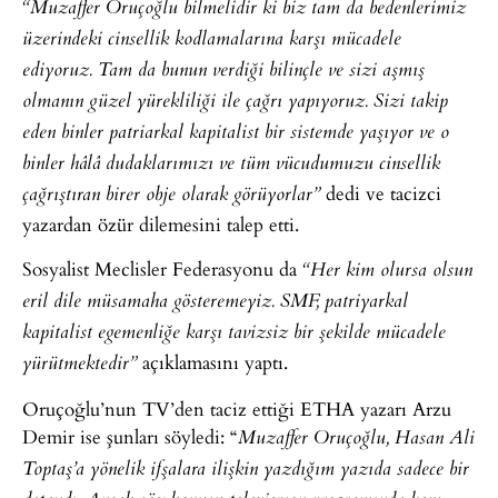
“Muzaffer Oruçoğlu bilmelidir ki biz tam da bedenlerimiz
üzerindeki cinsellik kodlamalarına karşı mücadele
ediyoruz. Tam da bunun verdiği bilinçle ve sizi aşmış
olmanın güzel yürekliliği ile çağrı yapıyoruz. Sizi takip
eden binler patriarkal kapitalist bir sistemde yaşıyor ve o
binler hâlâ dudaklarımızı ve tüm vücudumuzu cinsellik
dedi ve tacizci
çağrıştıran birer obje olarak görüyorlar”
yazardan özür dilemesini talep etti.
Sosyalist Meclisler Federasyonu da
“Her kim olursa olsun
eril dile müsamaha gösteremeyiz. SMF, patriyarkal
kapitalist egemenliğe karşı tavizsiz bir şekilde mücadele
açıklamasını yaptı.
yürütmektedir”
Oruçoğlu’nun TV’den taciz ettiği ETHA yazarı Arzu
Demir ise şunları söyledi: “
Muzaffer Oruçoğlu, Hasan Ali
Toptaş’a yönelik ifşalara ilişkin yazdığım yazıda sadece bir