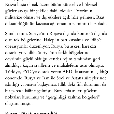
Rusya başta olmak üzere bütün küresel ve bölgesel
güçler savaşa bir şekilde dahil oldular. Devrimin
militarize olması ve dış etkilere açık hâle gelmesi, Baas
diktatörlüğünün kazanacağı ortamın zeminini hazırladı.
Şimdi rejim, Suriye’nin Rojava dışında kontrolü dışında
olan tek bölgelerine, Halep’in batı kırsalına ve İdlib’e
operasyonlar düzenliyor. Rusya, bu askeri harekâtı
destekliyor. İdlib, Suriye’nin farklı bölgelerinde
devrimin güçlü olduğu kentler rejim tarafından geri
alındıkça kaçan sivillerin ve muhalefetin üssü olmuştu.
Türkiye, PYD’ye destek veren ABD ile arasının açıldığı
dönemde, Rusya ve İran ile Soçi ve Astana süreçlerinde
işbirliği yapmaya başlayınca, İdlib’deki fiili durumun da
bir parçası hâline gelmişti. Buralarda askeri gözlem
noktaları kurulmuş ve “gerginliği azaltma bölgeleri”
oluşturulmuştu.
Rusya-Türkiye gerginliği