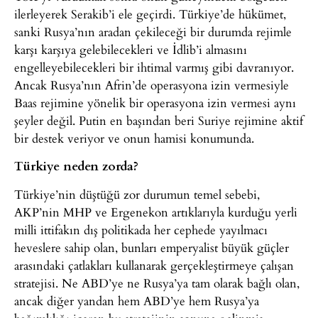
ilerleyerek Serakib’i ele geçirdi. Türkiye’de hükümet,
sanki Rusya’nın aradan çekileceği bir durumda rejimle
karşı karşıya gelebilecekleri ve İdlib’i almasını
engelleyebilecekleri bir ihtimal varmış gibi davranıyor.
Ancak Rusya’nın Afrin’de operasyona izin vermesiyle
Baas rejimine yönelik bir operasyona izin vermesi aynı
şeyler değil. Putin en başından beri Suriye rejimine aktif
bir destek veriyor ve onun hamisi konumunda.
Türkiye neden zorda?
Türkiye’nin düştüğü zor durumun temel sebebi,
AKP’nin MHP ve Ergenekon artıklarıyla kurduğu yerli
milli ittifakın dış politikada her cephede yayılmacı
heveslere sahip olan, bunları emperyalist büyük güçler
arasındaki çatlakları kullanarak gerçekleştirmeye çalışan
stratejisi. Ne ABD’ye ne Rusya’ya tam olarak bağlı olan,
ancak diğer yandan hem ABD’ye hem Rusya’ya