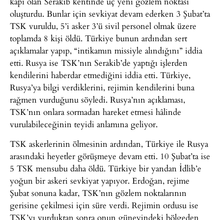
kapı olan Serakib kentinde üç yeni gözlem noktası
oluşturdu. Bunlar için sevkiyat devam ederken 3 Şubat’ta
TSK vuruldu, 5’i asker 3’ü sivil personel olmak üzere
toplamda 8 kişi öldü. Türkiye bunun ardından sert
açıklamalar yapıp, “intikamın missiyle alındığını” iddia
etti. Rusya ise TSK’nın Serakib’de yaptığı işlerden
kendilerini haberdar etmediğini iddia etti. Türkiye,
Rusya’ya bilgi verdiklerini, rejimin kendilerini buna
rağmen vurduğunu söyledi. Rusya’nın açıklaması,
TSK’nın onlara sormadan hareket etmesi hâlinde
vurulabileceğinin teyidi anlamına geliyor.
TSK askerlerinin ölmesinin ardından, Türkiye ile Rusya
arasındaki heyetler görüşmeye devam etti. 10 Şubat’ta ise
5 TSK mensubu daha öldü. Türkiye bir yandan İdlib’e
yoğun bir askeri sevkiyat yapıyor. Erdoğan, rejime
Şubat sonuna kadar, TSK’nın gözlem noktalarının
gerisine çekilmesi için süre verdi. Rejimin ordusu ise
TSK’yı vurduktan sonra onun güneyindeki bölgeden