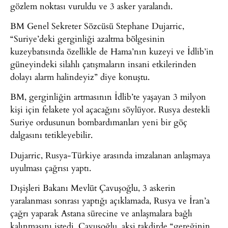
gözlem noktası vuruldu ve 3 asker yaralandı.
BM Genel Sekreter Sözcüsü Stephane Dujarric,
“Suriye’deki gerginliği azaltma bölgesinin
kuzeybatısında özellikle de Hama’nın kuzeyi ve İdlib’in
güneyindeki silahlı çatışmaların insani etkilerinden
dolayı alarm halindeyiz” diye konuştu.
BM, gerginliğin artmasının İdlib’te yaşayan 3 milyon
kişi için felakete yol açacağını söylüyor. Rusya destekli
Suriye ordusunun bombardımanları yeni bir göç
dalgasını tetikleyebilir.
Dujarric, Rusya-Türkiye arasında imzalanan anlaşmaya
uyulması çağrısı yaptı.
Dışişleri Bakanı Mevlüt Çavuşoğlu, 3 askerin
yaralanması sonrası yaptığı açıklamada, Rusya ve İran’a
çağrı yaparak Astana sürecine ve anlaşmalara bağlı
kalınmasını istedi. Çavuşoğlu, aksi takdirde “gereğinin