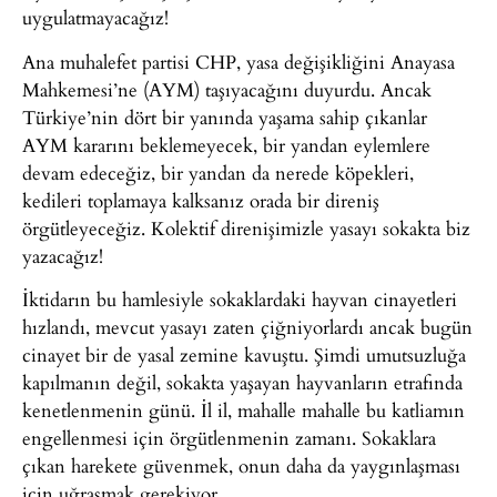
uygulatmayacağız!
Ana muhalefet partisi CHP, yasa değişikliğini Anayasa
Mahkemesi’ne (AYM) taşıyacağını duyurdu. Ancak
Türkiye’nin dört bir yanında yaşama sahip çıkanlar
AYM kararını beklemeyecek, bir yandan eylemlere
devam edeceğiz, bir yandan da nerede köpekleri,
kedileri toplamaya kalksanız orada bir direniş
örgütleyeceğiz. Kolektif direnişimizle yasayı sokakta biz
yazacağız!
İktidarın bu hamlesiyle sokaklardaki hayvan cinayetleri
hızlandı, mevcut yasayı zaten çiğniyorlardı ancak bugün
cinayet bir de yasal zemine kavuştu. Şimdi umutsuzluğa
kapılmanın değil, sokakta yaşayan hayvanların etrafında
kenetlenmenin günü. İl il, mahalle mahalle bu katliamın
engellenmesi için örgütlenmenin zamanı. Sokaklara
çıkan harekete güvenmek, onun daha da yaygınlaşması
için uğraşmak gerekiyor.