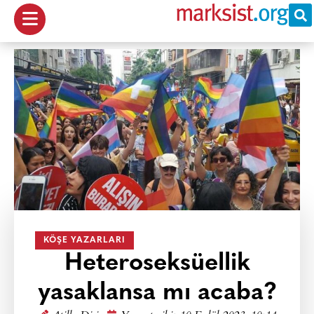
KÖŞE YAZARLARI
Heteroseksüellik
yasaklansa mı acaba?