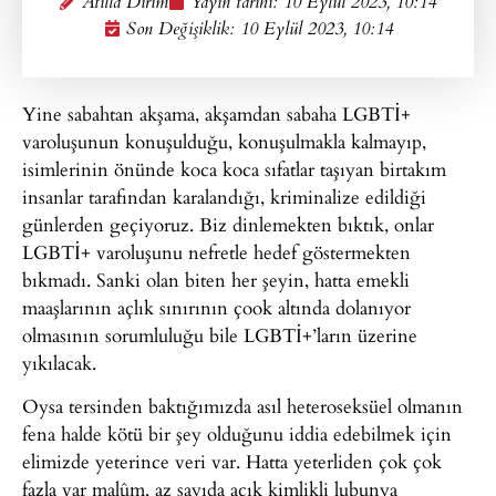
Atilla Dirim
Yayın tarihi:
10 Eylül 2023, 10:14
Son Değişiklik: 10 Eylül 2023, 10:14
Yine sabahtan akşama, akşamdan sabaha LGBTİ+
varoluşunun konuşulduğu, konuşulmakla kalmayıp,
isimlerinin önünde koca koca sıfatlar taşıyan birtakım
insanlar tarafından karalandığı, kriminalize edildiği
günlerden geçiyoruz. Biz dinlemekten bıktık, onlar
LGBTİ+ varoluşunu nefretle hedef göstermekten
bıkmadı. Sanki olan biten her şeyin, hatta emekli
maaşlarının açlık sınırının çook altında dolanıyor
olmasının sorumluluğu bile LGBTİ+’ların üzerine
yıkılacak.
Oysa tersinden baktığımızda asıl heteroseksüel olmanın
fena halde kötü bir şey olduğunu iddia edebilmek için
elimizde yeterince veri var. Hatta yeterliden çok çok
fazla var malûm, az sayıda açık kimlikli lubunya