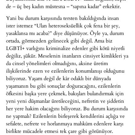
de – üç beş kadın müstesna – “sapına kadar” erkektir.
Yani bu durum karşısında tersten bakıldığında insan
ister istemez “Ulan heteroseksüellik çok fena bir şey,
yasaklansa mı acaba?” diye düşünüyor. Öyle ya, durum
ortada, görmezden gelinecek gibi değil. Ama biz
LGBTİ+ varlığını kriminalize edenler gibi kötü niyetli
değiliz, şükür. Meselenin inanların cinsiyet kimlikleri ya
da cinsel yönelimleri olmadığını, aksine üretim
ilişkilerinde ezen ve ezilenlerin konumlanışı olduğunu
biliyoruz. Yaşam değil de kâr odaklı bir dünyada
yaşamanın bu gibi sonuçlar doğuracağını, ezilenlerin
öfkesini başka yere çekmek, bakışları bulandırmak için
yeni yeni düşmanlar üretileceğini, nefretin ve şiddetin
her yere hakim olacağını biliyoruz. Bu durum karşısında
ne yapmalı? Ezilenlerin birleşerek kendilerini açlığa ve
sefalete, nefrete ve horlanmaya mahkûm edenlere karşı
birlikte mücadele etmesi tek çare gibi görünüyor.