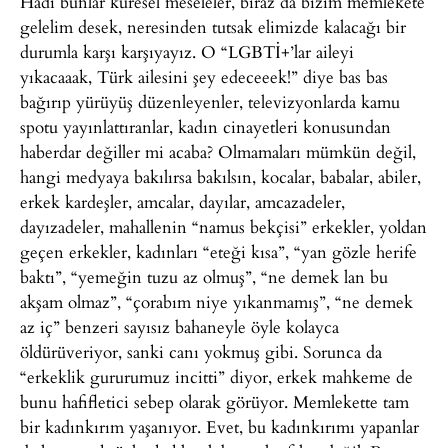
Hadi bunlar küresel meseleler, biraz da bizim memlekete
gelelim desek, neresinden tutsak elimizde kalacağı bir
durumla karşı karşıyayız. O “LGBTİ+’lar aileyi
yıkacaaak, Türk ailesini şey edeceeek!” diye bas bas
bağırıp yürüyüş düzenleyenler, televizyonlarda kamu
spotu yayınlattıranlar, kadın cinayetleri konusundan
haberdar değiller mi acaba? Olmamaları mümkün değil,
hangi medyaya bakılırsa bakılsın, kocalar, babalar, abiler,
erkek kardeşler, amcalar, dayılar, amcazadeler,
dayızadeler, mahallenin “namus bekçisi” erkekler, yoldan
geçen erkekler, kadınları “eteği kısa”, “yan gözle herife
baktı”, “yemeğin tuzu az olmuş”, “ne demek lan bu
akşam olmaz”, “çorabım niye yıkanmamış”, “ne demek
az iç” benzeri sayısız bahaneyle öyle kolayca
öldürüveriyor, sanki canı yokmuş gibi. Sorunca da
“erkeklik gururumuz incitti” diyor, erkek mahkeme de
bunu hafifletici sebep olarak görüyor. Memlekette tam
bir kadınkırım yaşanıyor. Evet, bu kadınkırımı yapanlar