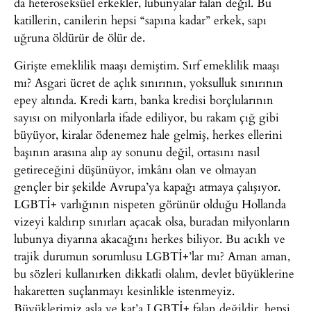
da heteroseksüel erkekler, lubunyalar falan değil. Bu
katillerin, canilerin hepsi “sapına kadar” erkek, sapı
uğruna öldürür de ölür de.
Girişte emeklilik maaşı demiştim. Sırf emeklilik maaşı
mı? Asgari ücret de açlık sınırının, yoksulluk sınırının
epey altında. Kredi kartı, banka kredisi borçlularının
sayısı on milyonlarla ifade ediliyor, bu rakam çığ gibi
büyüyor, kiralar ödenemez hale gelmiş, herkes ellerini
başının arasına alıp ay sonunu değil, ortasını nasıl
getireceğini düşünüyor, imkânı olan ve olmayan
gençler bir şekilde Avrupa’ya kapağı atmaya çalışıyor.
LGBTİ+ varlığının nispeten görünür olduğu Hollanda
vizeyi kaldırıp sınırları açacak olsa, buradan milyonların
lubunya diyarına akacağını herkes biliyor. Bu acıklı ve
trajik durumun sorumlusu LGBTİ+’lar mı? Aman aman,
bu sözleri kullanırken dikkatli olalım, devlet büyüklerine
hakaretten suçlanmayı kesinlikle istenmeyiz.
Büyüklerimiz asla ve kat’a LGBTİ+ falan değildir, hepsi