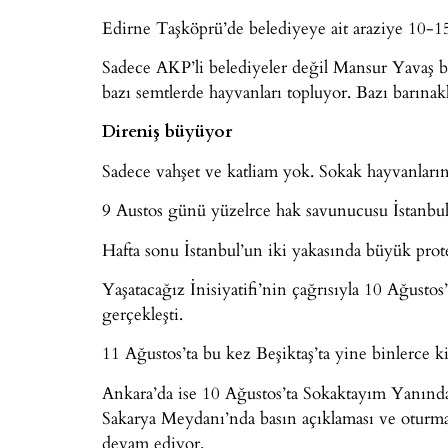
Edirne Taşköprü’de belediyeye ait araziye 10-15 
Sadece AKP’li belediyeler değil Mansur Yavaş 
bazı semtlerde hayvanları topluyor. Bazı barınakl
Direniş büyüyor
Sadece vahşet ve katliam yok. Sokak hayvanları
9 Austos günü yüzelrce hak savunucusu İstanbul
Hafta sonu İstanbul’un iki yakasında büyük prote
Yaşatacağız İnisiyatifi’nin çağrısıyla 10 Ağustos
gerçekleşti.
11 Ağustos’ta bu kez Beşiktaş’ta yine binlerce k
Ankara’da ise 10 Ağustos’ta Sokaktayım Yanında
Sakarya Meydanı’nda basın açıklaması ve oturma 
devam ediyor.