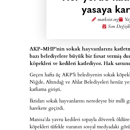
yasaya ka
marksist.org
Yay
Son Değişik
AKP-MHP’nin sokak hayvanlarını katletme
bazı belediyelere büyük bir fırsat vermiş du
köpekleri ve kedileri katlediyor. Hak savun
Geçen hafta üç AKP’li belediyenin sokak köpekl
Niğde, Altındağ ve Ahlat Belediyeleri henüz y
katliama girişti.
İktidarı sokak hayvanlarını neredeyse bir milli 
harekete geçirdi.
Manisa’da yavru kedileri sopayla döverek öldüren
köpekleri tüfekle vuranın sosyal medyadaki görün