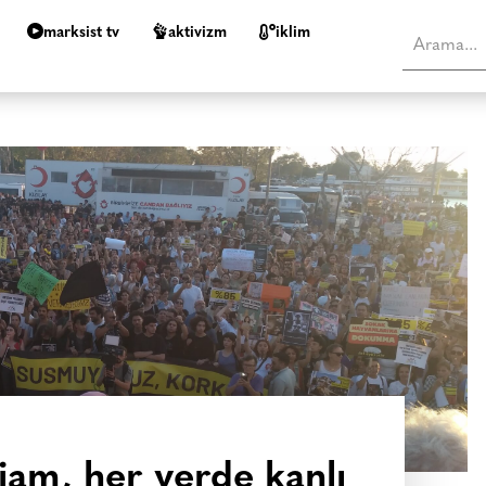
marksist tv
aktivizm
i̇klim
iam, her yerde kanlı