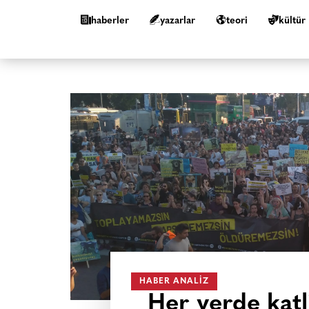
haberler
yazarlar
teori
kültür
HABER ANALIZ
Her yerde katl