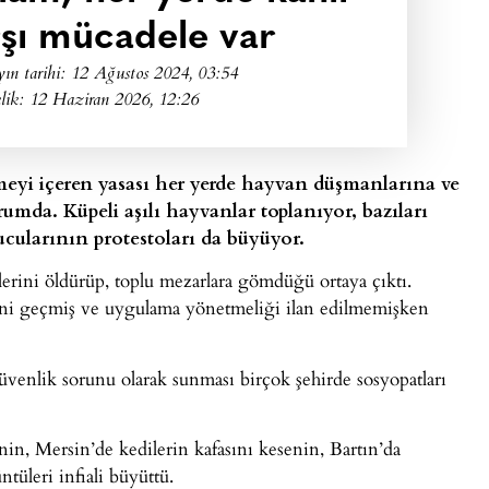
rşı mücadele var
ın tarihi:
12 Ağustos 2024, 03:54
lik: 12 Haziran 2026, 12:26
yi içeren yasası her yerde hayvan düşmanlarına ve
rumda. Küpeli aşılı hayvanlar toplanıyor, bazıları
ucularının protestoları da büyüyor.
erini öldürüp, toplu mezarlara gömdüğü ortaya çıktı.
eni geçmiş ve uygulama yönetmeliği ilan edilmemişken
güvenlik sorunu olarak sunması birçok şehirde sosyopatları
in, Mersin’de kedilerin kafasını kesenin, Bartın’da
tüleri infiali büyüttü.