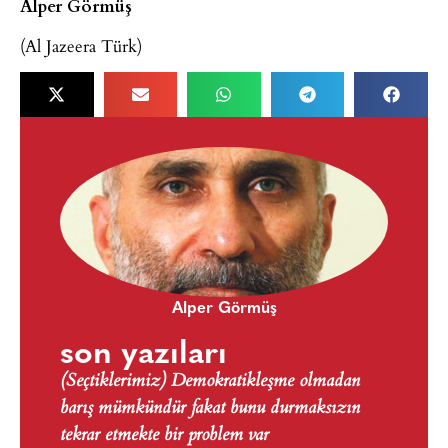
Alper Görmüş
(Al Jazeera Türk)
Alper Görmüş
son yazıları
(Seçtiklerimiz) Demokratikleşme olmadan
barış mümkündür fakat bunu durmaksızın
tekrar etmekte bir problem var