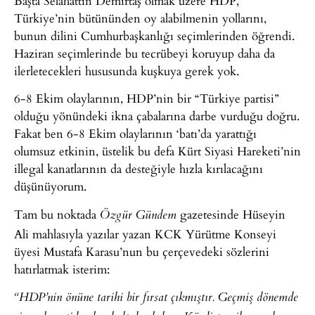
Başta Selahattin Demirtaş olmak üzere HDP,
Türkiye’nin bütününden oy alabilmenin yollarını,
bunun dilini Cumhurbaşkanlığı seçimlerinden öğrendi.
Haziran seçimlerinde bu tecrübeyi koruyup daha da
ilerletecekleri hususunda kuşkuya gerek yok.
6-8 Ekim olaylarının, HDP’nin bir “Türkiye partisi”
olduğu yönündeki ikna çabalarına darbe vurduğu doğru.
Fakat ben 6-8 Ekim olaylarının ‘batı’da yarattığı
olumsuz etkinin, üstelik bu defa Kürt Siyasi Hareketi’nin
illegal kanatlarının da desteğiyle hızla kırılacağını
düşünüyorum.
Tam bu noktada
gazetesinde Hüseyin
Özgür Gündem
Ali mahlasıyla yazılar yazan KCK Yürütme Konseyi
üyesi Mustafa Karasu’nun bu çerçevedeki sözlerini
hatırlatmak isterim:
“HDP’nin önüne tarihi bir fırsat çıkmıştır. Geçmiş dönemde