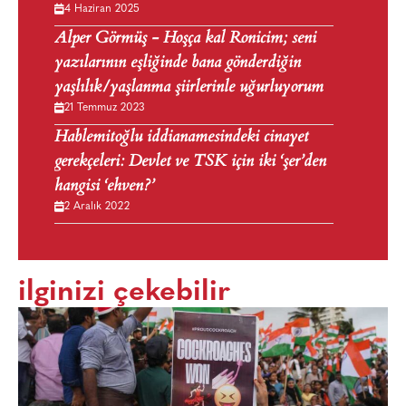
4 Haziran 2025
Alper Görmüş - Hoşça kal Ronicim; seni
yazılarının eşliğinde bana gönderdiğin
yaşlılık/yaşlanma şiirlerinle uğurluyorum
21 Temmuz 2023
Hablemitoğlu iddianamesindeki cinayet
gerekçeleri: Devlet ve TSK için iki ‘şer’den
hangisi ‘ehven?’
2 Aralık 2022
ilginizi çekebilir