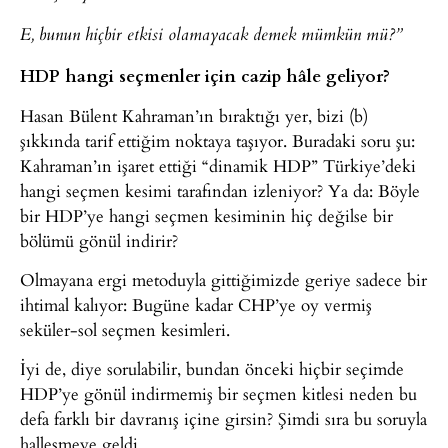
E, bunun hiçbir etkisi olamayacak demek mümkün mü?”
HDP hangi seçmenler için cazip hâle geliyor?
Hasan Bülent Kahraman’ın bıraktığı yer, bizi (b)
şıkkında tarif ettiğim noktaya taşıyor. Buradaki soru şu:
Kahraman’ın işaret ettiği “dinamik HDP” Türkiye’deki
hangi seçmen kesimi tarafından izleniyor? Ya da: Böyle
bir HDP’ye hangi seçmen kesiminin hiç değilse bir
bölümü gönül indirir?
Olmayana ergi metoduyla gittiğimizde geriye sadece bir
ihtimal kalıyor: Bugüne kadar CHP’ye oy vermiş
seküler-sol seçmen kesimleri.
İyi de, diye sorulabilir, bundan önceki hiçbir seçimde
HDP’ye gönül indirmemiş bir seçmen kitlesi neden bu
defa farklı bir davranış içine girsin? Şimdi sıra bu soruyla
halleşmeye geldi.