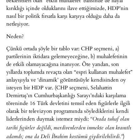
beklentileri olan “etkili muhalefet’ bahsinde de hayal
kırıklığı içinde olduklarını ilave ettiğimizde, HDP’nin
nasıl bir politik fırsatla karşı karşıya olduğu daha da
netleşiyor.
Neden?
Çünkü ortada şöyle bir tablo var: CHP seçmeni, a)
partilerinin iktidara gelemeyeceğine, b) muhalefetinin
de etkili olamayacağına inanıyor. Öte yandan, son
yıllarda toplumda revaçta olan “espri kullanan muhalefet”
anlayışıyla ve ‘dinamik’ görüntüsüyle kendisinden oy
isteyen bir HDP var. (CHP seçmeni, Selahattin
Demirtaş’ın Cumhurbaşkanlığı Sarayı’ndaki karşılama
töreninde 16 Türk devletini temsil eden figürlerle ilgili
olarak bir televizyon programında söylediklerini kendi
liderlerinden duymak istemez miydi:
“Orada tuhaf olan
tarihi figürler değildi, merdivenlerden inmekte olan kravatlı
)
adamdı; ona da Deli İbrahim kostümü giydirilebilirdi.”