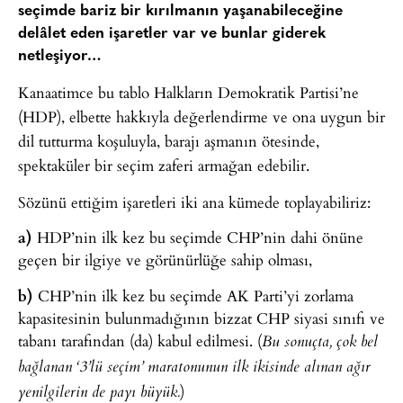
seçimde bariz bir kırılmanın yaşanabileceğine
delâlet eden işaretler var ve bunlar giderek
netleşiyor…
Kanaatimce bu tablo Halkların Demokratik Partisi’ne
(HDP), elbette hakkıyla değerlendirme ve ona uygun bir
dil tutturma koşuluyla, barajı aşmanın ötesinde,
spektaküler bir seçim zaferi armağan edebilir.
Sözünü ettiğim işaretleri iki ana kümede toplayabiliriz:
a)
HDP’nin ilk kez bu seçimde CHP’nin dahi önüne
geçen bir ilgiye ve görünürlüğe sahip olması,
b)
CHP’nin ilk kez bu seçimde AK Parti’yi zorlama
kapasitesinin bulunmadığının bizzat CHP siyasi sınıfı ve
tabanı tarafından (da) kabul edilmesi. (
Bu sonuçta, çok bel
bağlanan ‘3’lü seçim’ maratonunun ilk ikisinde alınan ağır
)
yenilgilerin de payı büyük.