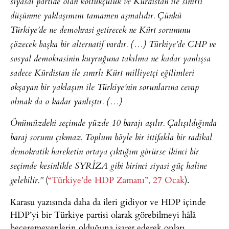
siyasal partide olan koltukçuluk ve Kürdistan ile sınırlı
düşünme yaklaşımını tamamen aşmalıdır. Çünkü
Türkiye’de ne demokrasi getirecek ne Kürt sorununu
çözecek başka bir alternatif vardır. (…) Türkiye’de CHP ve
sosyal demokrasinin kuyruğuna takılma ne kadar yanlışsa
sadece Kürdistan ile sınırlı Kürt milliyetçi eğilimleri
okşayan bir yaklaşım ile Türkiye’nin sorunlarına cevap
olmak da o kadar yanlıştır. (…)
Önümüzdeki seçimde yüzde 10 barajı aşılır. Çalışıldığında
baraj sorunu çıkmaz. Toplum böyle bir ittifakla bir radikal
demokratik hareketin ortaya çıktığını görürse ikinci bir
seçimde kesinlikle SYRİZA gibi birinci siyasi güç haline
(
“Türkiye’de HDP Zamanı”, 27 Ocak
).
gelebilir.”
Karasu yazısında daha da ileri gidiyor ve HDP içinde
HDP’yi bir Türkiye partisi olarak görebilmeyi hâlâ
beceremeyenlerin olduğuna işaret ederek onları