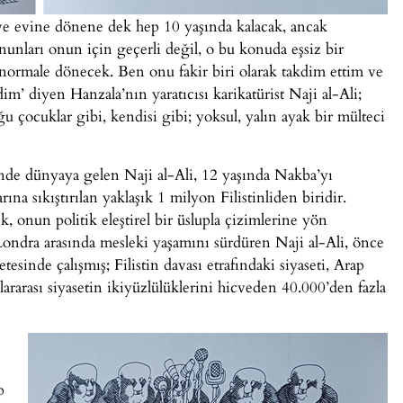
ve evine dönene dek hep 10 yaşında kalacak, ancak
ları onun için geçerli değil, o bu konuda eşsiz bir
ormale dönecek. Ben onu fakir biri olarak takdim ettim ve
m’ diyen Hanzala’nın yaratıcısı karikatürist Naji al-Ali;
u çocuklar gibi, kendisi gibi; yoksul, yalın ayak bir mülteci
ünde dünyaya gelen Naji al-Ali, 12 yaşında Nakba’yı
na sıkıştırılan yaklaşık 1 milyon Filistinliden biridir.
ık, onun politik eleştirel bir üslupla çizimlerine yön
ndra arasında mesleki yaşamını sürdüren Naji al-Ali, önce
esinde çalışmış; Filistin davası etrafındaki siyaseti, Arap
ararası siyasetin ikiyüzlülüklerini hicveden 40.000’den fazla
p