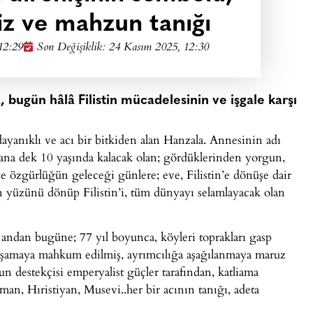
siz ve mahzun tanığı
12:29
Son Değişiklik: 24 Kasım 2025, 12:30
a, bugün hâlâ Filistin mücadelesinin ve işgale karşı
ayanıklı ve acı bir bitkiden alan Hanzala.
Annesinin adı
lana dek 10 yaşında kalacak olan; gördüklerinden yorgun,
 özgürlüğün geleceği günlere; eve, Filistin’e dönüşe dair
yüzünü dönüp Filistin’i, tüm dünyayı selamlayacak olan
iği andan bugüne; 77 yıl boyunca, köyleri toprakları gasp
yaşamaya mahkum edilmiş, ayrımcılığa aşağılanmaya maruz
onun destekçisi emperyalist güçler tarafından, katliama
an, Hıristiyan, Musevi..her bir acının tanığı, adeta