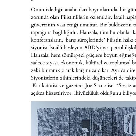
Onun izlediği; anahtarları boyunlarında, bir gü
zorunda olan Filistinlilerin özlemidir. İsrail hapi
güvercinin vaat ettiği umuttur. Bir buldozerin 
toprağına bağlılığıdır. Hanzala, tüm bu olanlar kar
konferansların, ‘barış süreçlerinde’ Filistin halk
siyonist İsrail’i besleyen ABD’yi ve petrol ilişk
Hanzala, hem sömürgeci güçlere boyun eğmeğe d
sadece siyasi, ekonomik, kültürel ve toplumsal b
zeki bir tanık olarak karşımıza çıkar. Ayrıca diren
Siyonistlerin zihinlerindeki düşünceleri de taki
Karikatürist ve gazeteci Joe Sacco ise “Sessiz 
açıkça hissettiriyor. İkiyüzlülük olduğunu biliy