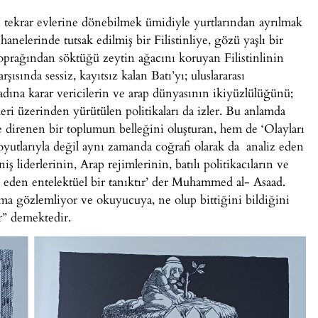
n tekrar evlerine dönebilmek ümidiyle yurtlarından ayrılmak
shanelerinde tutsak edilmiş bir Filistinliye, gözü yaşlı bir
toprağından söktüğü zeytin ağacını koruyan Filistinlinin
şısında sessiz, kayıtsız kalan Batı’yı; uluslararası
ı adına karar vericilerin ve arap dünyasının ikiyüzlülüğünü;
ileri üzerinden yürütülen politikaları da izler. Bu anlamda
irenen bir toplumun belleğini oluşturan, hem de ‘Olayları
oyutlarıyla değil aynı zamanda coğrafi olarak da analiz eden
iş liderlerinin, Arap rejimlerinin, batılı politikacıların ve
p eden entelektüel bir tanıktır’ der Muhammed al- Asaad.
ama gözlemliyor ve okuyucuya, ne olup bittiğini bildiğini
or” demektedir.