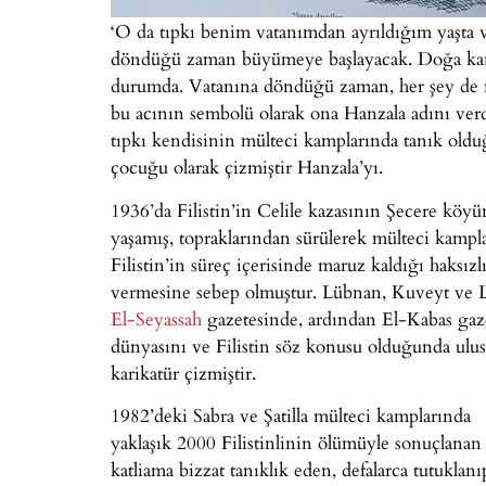
‘O da tıpkı benim vatanımdan ayrıldığım yaşta 
döndüğü zaman büyümeye başlayacak. Doğa kanun
durumda. Vatanına döndüğü zaman, her şey de n
bu acının sembolü olarak ona Hanzala adını verdi
tıpkı kendisinin mülteci kamplarında tanık olduğ
çocuğu olarak çizmiştir Hanzala’yı.
1936’da Filistin’in Celile kazasının Şecere köy
yaşamış, topraklarından sürülerek mülteci kampları
Filistin’in süreç içerisinde maruz kaldığı haksızl
vermesine sebep olmuştur.
Lübnan, Kuveyt ve Lo
El-Seyassah
gazetesinde, ardından El-Kabas gazet
dünyasını ve Filistin söz konusu olduğunda ulusl
karikatür çizmiştir.
1982’deki Sabra ve Şatilla mülteci kamplarında
yaklaşık 2000 Filistinlinin ölümüyle sonuçlanan
katliama bizzat tanıklık eden, defalarca tutuklanı