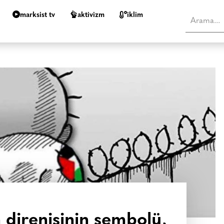
marksist tv
aktivizm
i̇klim
n direnişinin sembolü,