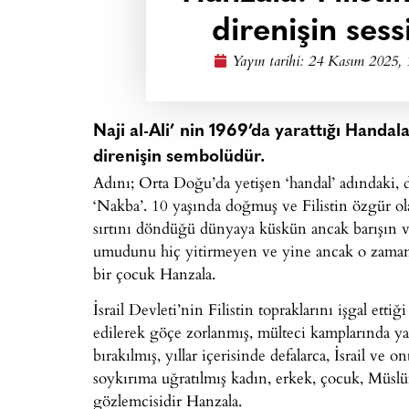
direnişin ses
Yayın tarihi:
24 Kasım 2025, 
Naji al-Ali’ nin 1969’da yarattığı Handal
direnişin sembolüdür.
Adını; Orta Doğu’da yetişen ‘handal’ adındaki, d
‘Nakba’. 10 yaşında doğmuş ve Filistin özgür o
sırtını döndüğü dünyaya küskün ancak barışın ve
umudunu hiç yitirmeyen ve yine ancak o zaman 
bir çocuk Hanzala.
İsrail Devleti’nin Filistin topraklarını işgal ett
edilerek göçe zorlanmış, mülteci kamplarında 
bırakılmış, yıllar içerisinde defalarca, İsrail ve 
soykırıma uğratılmış kadın, erkek, çocuk, Müslüm
gözlemcisidir Hanzala.