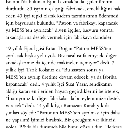
İstanbul’da bulunan Ejot Tezmak’ta da işçiler üretim
durdurdu. 83 işçinin çalıştığı fabrikada, emekliliğini hak
eden 43 işçi tepki olarak kıdem tazminatının ödenmesi
için başvuruda bulundu. “Patron ya fabrikayı kapatacak
ya MESS’ten ayrılacak” diyen işçiler, başvuru sonrası
arkadaşlarına destek vermek için fabrikaya döndüler.
19 yıllık Ejot İşçisi Ertan Doğan “Patron MESS’ten
ayrılacak başka yolu yok. Biz nasıl istifa ettiysek, diğer
arkadaşlarımız da içeride makineleri açmıyor” dedi. 7
yıllık İşçi Tarık Kolancı da “Bu saatten sonra ya
MESS’ten ayrılıp üretime devam edecek, ya da fabrika
kapanacak” dedi. 4 yıllık İşçi Suat Yazır, sendikanın
aldığı kararı en ileriden hayata geçirdiklerini belirterek,
“İnanıyoruz ki diğer fabrikalar da bu eylemimize destek
verecek” dedi. 14 yıllık İşçi Ramazan Karabıyık da
şunları söyledi: “Patronun MESS’ten ayrılması için daha
ne yapalım! İşimizi bıraktık. Bir çocuğum var ikincisi
yolda. Böyle bir durumda bile bunu göze aldım. Herkese